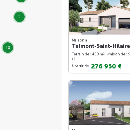
2
Maison à
Talmont-Saint-Hilaire
10
2
Terrain de : 409 m
| Maison de : 
ch.
276 950 €
à partir de