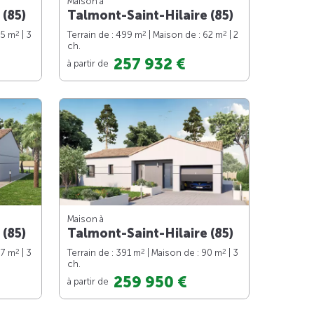
Maison à
 (85)
Talmont-Saint-Hilaire (85)
2
2
2
75 m
| 3
Terrain de : 499 m
| Maison de : 62 m
| 2
ch.
257 932 €
à partir de
Maison à
 (85)
Talmont-Saint-Hilaire (85)
2
2
2
87 m
| 3
Terrain de : 391 m
| Maison de : 90 m
| 3
ch.
259 950 €
à partir de