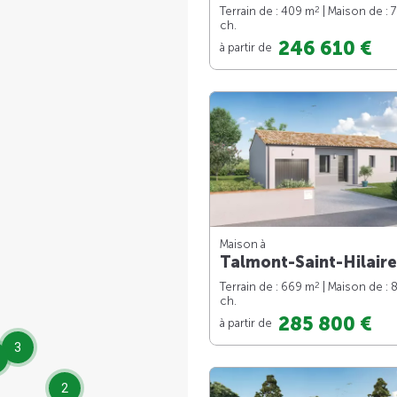
2
Terrain de : 409 m
| Maison de : 
ch.
246 610 €
à partir de
Maison à
Talmont-Saint-Hilaire
2
Terrain de : 669 m
| Maison de : 
ch.
285 800 €
à partir de
3
2