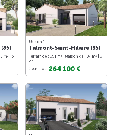
Maison à
 (85)
Talmont-Saint-Hilaire (85)
2
2
2
90 m
| 3
Terrain de : 391 m
| Maison de : 87 m
| 3
ch.
264 100 €
à partir de