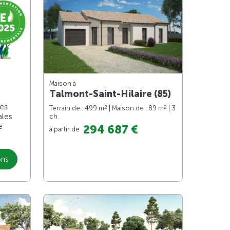
Maison à
Talmont-Saint-Hilaire (85)
les
2
2
Terrain de : 499 m
| Maison de : 89 m
| 3
ales
ch.
e
294 687 €
à partir de
ons