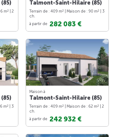
 (85)
Talmont-Saint-Hilaire (85)
2
2
2
66 m
| 2
Terrain de : 409 m
| Maison de : 90 m
| 3
ch.
282 083 €
à partir de
Maison à
 (85)
Talmont-Saint-Hilaire (85)
2
2
2
76 m
| 3
Terrain de : 409 m
| Maison de : 62 m
| 2
ch.
242 932 €
à partir de