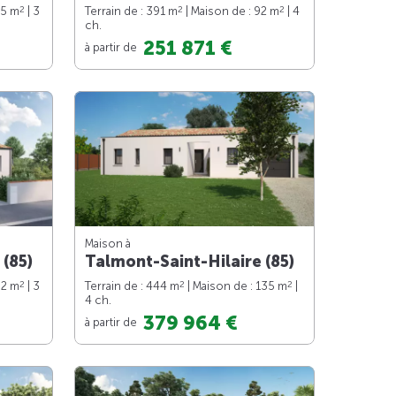
2
2
2
75 m
| 3
Terrain de : 391 m
| Maison de : 92 m
| 4
ch.
251 871 €
à partir de
Maison à
 (85)
Talmont-Saint-Hilaire (85)
2
2
2
82 m
| 3
Terrain de : 444 m
| Maison de : 135 m
|
4 ch.
379 964 €
à partir de