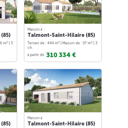
Maison à
 (85)
Talmont-Saint-Hilaire (85)
2
2
2
76 m
| 3
Terrain de : 444 m
| Maison de : 97 m
| 3
ch.
310 334 €
à partir de
Maison à
 (85)
Talmont-Saint-Hilaire (85)