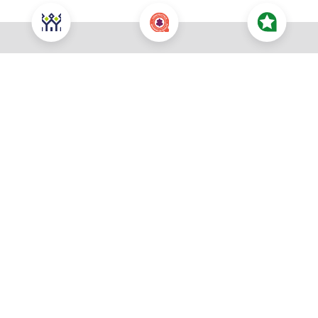
Nous contacter pour cette offre
NOUS CONTACTER
POUR CETTE OFFRE
À propos du prix
Prix total : 296 100 €
Les honoraires sont à la charge du vendeur
Prix du terrain : 130 000 €
Votre commune souhaitée *