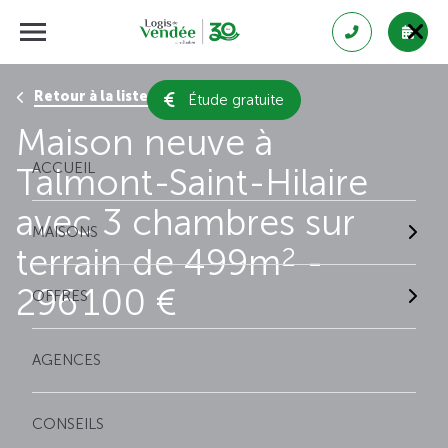
Retour à la liste des résultats
Étude gratuite
Maison neuve à
ACCUEIL
Talmont-Saint-Hilaire
avec 3 chambres sur
MAISONS
terrain de 499m
-
2
296 100 €
OFFRES
AGENCES
CONSEILS