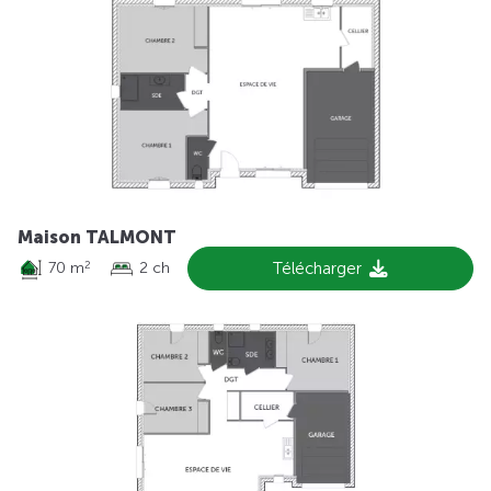
Maison TALMONT
70 m
2 ch
Télécharger
2