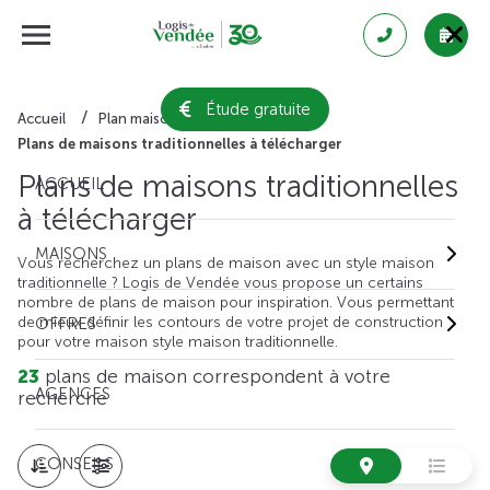
Étude gratuite
Accueil
Plan maison gratuit
Plans de maisons traditionnelles à télécharger
Plans de maisons traditionnelles
ACCUEIL
à télécharger
MAISONS
Vous recherchez un plans de maison avec un style maison
traditionnelle ? Logis de Vendée vous propose un certains
nombre de plans de maison pour inspiration. Vous permettant
de mieux définir les contours de votre projet de construction
OFFRES
pour votre maison style maison traditionnelle.
23
plans de maison correspondent à votre
AGENCES
recherche
CONSEILS