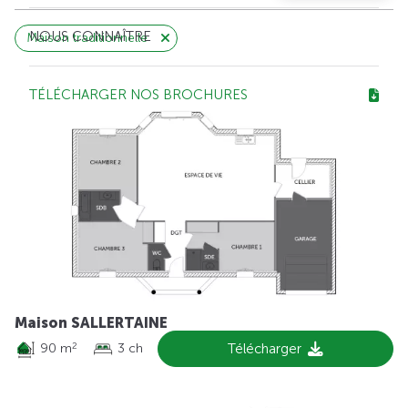
NOUS CONNAÎTRE
Maison traditionnelle
TÉLÉCHARGER NOS BROCHURES
Maison SALLERTAINE
90 m
3 ch
Télécharger
2