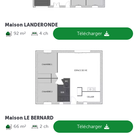
Maison LANDERONDE
92 m
4 ch
Télécharger
2
Maison LE BERNARD
66 m
2 ch
Télécharger
2