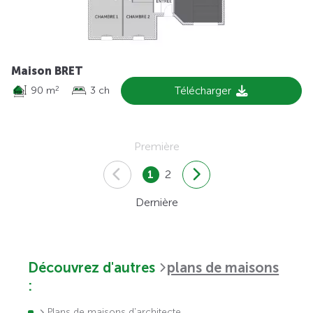
Maison BRET
90 m
3 ch
Télécharger
2
Première
1
2
Dernière
Découvrez d'autres
plans de maisons
:
Plans de maisons d'architecte