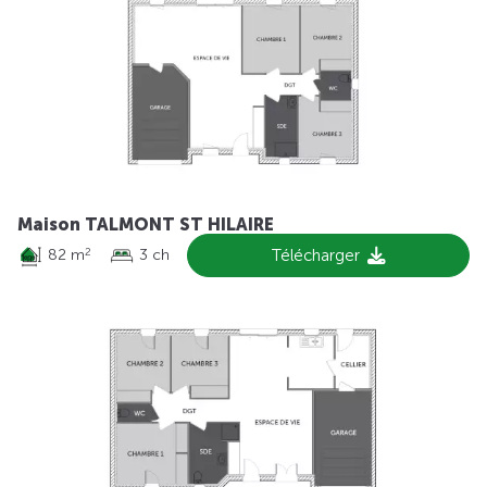
Maison TALMONT ST HILAIRE
82 m
3 ch
Télécharger
2