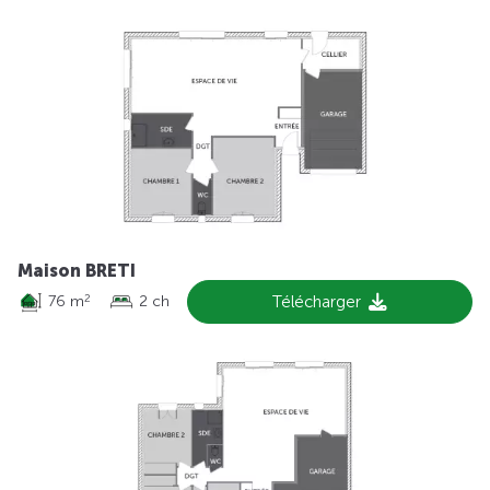
Maison BRETI
76 m
2 ch
Télécharger
2