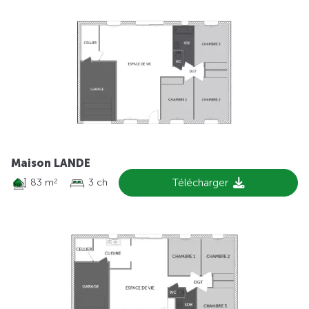
Maison LANDE
83 m
3 ch
Télécharger
2