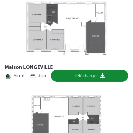
Maison LONGEVILLE
76 m
3 ch
Télécharger
2