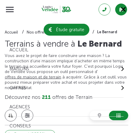
Étude gratuite
Le Bernard
Accueil
Nos offres de terrain
Vendée
Terrains à vendre à
Le Bernard
ACCUEIL
Vous avez le projet de faire construire une maison ? La
construction d'une maison implique d'acheter en même temps
le terrain qui accueillera votre futur foyer. C'est pourquoi Logis
MAISONS
de Vendée vous propose un outil personnalisé d'
offres de maison et de terrain
à acquérir. Grâce à cet outil, vous
pouvez mieux préparer votre achat et vous projeter dans votre
nouvel habitat.
OFFRES
Découvrez nos
211
offres de Terrain
AGENCES
CONSEILS