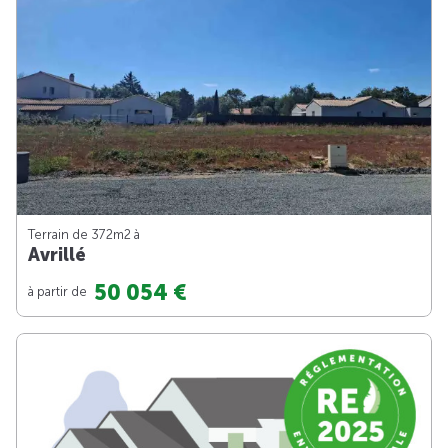
Terrain de 372m
2
à
Avrillé
50 054 €
à partir de