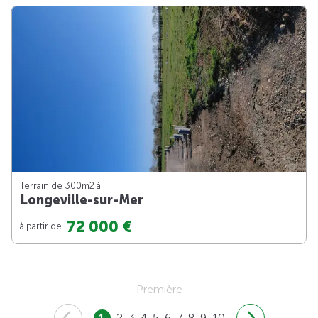
Terrain de 300m
2
à
Longeville-sur-Mer
72 000 €
à partir de
Première
1
2
3
4
5
6
7
8
9
10