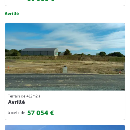
Avrillé
Terrain de 412m
2
à
Avrillé
57 054 €
à partir de