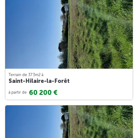
Terrain de 373m
2
à
Saint-Hilaire-la-Forêt
60 200 €
à partir de