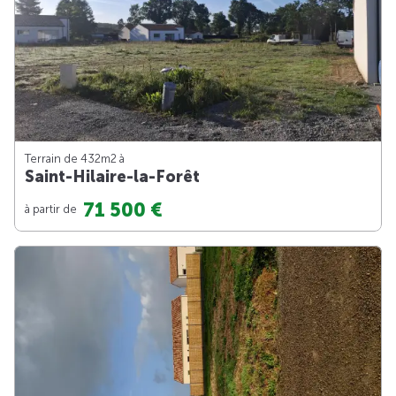
Terrain de 432m
2
à
Saint-Hilaire-la-Forêt
71 500 €
à partir de