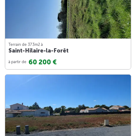
Terrain de 373m
2
à
Saint-Hilaire-la-Forêt
60 200 €
à partir de