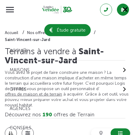
Étude gratuite
Accueil
Nos offres de terrain
Vendée
Saint-Vincent-sur-Jard
Terrains à vendre à
Saint-
ACCUEIL
Vincent-sur-Jard
MAISONS
Vous avez le projet de faire construire une maison ? La
construction d'une maison implique d'acheter en même temps
le terrain qui accueillera votre futur foyer. C'est pourquoi Logis
de Vendée vous propose un outil personnalisé d'
OFFRES
offres de maison et de terrain
à acquérir. Grâce à cet outil, vous
pouvez mieux préparer votre achat et vous projeter dans votre
nouvel habitat.
AGENCES
Découvrez nos
190
offres de Terrain
CONSEILS