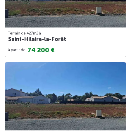
Terrain de 427m
2
à
Saint-Hilaire-la-Forêt
74 200 €
à partir de