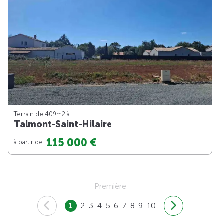
Terrain de 409m
2
à
Talmont-Saint-Hilaire
115 000 €
à partir de
Première
1
2
3
4
5
6
7
8
9
10