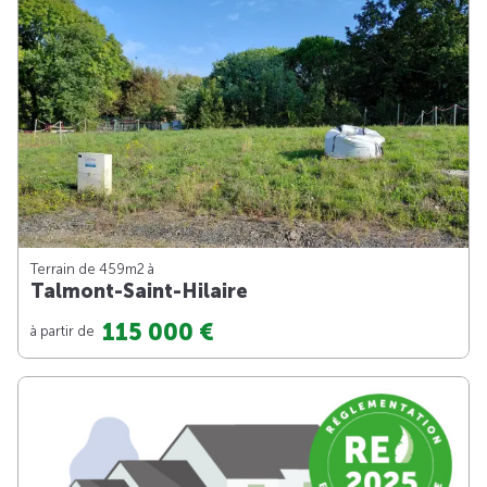
Terrain de 459m
2
à
Talmont-Saint-Hilaire
115 000 €
à partir de