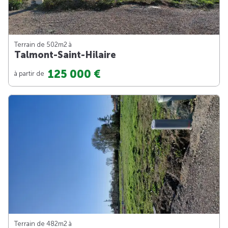
Terrain de 502m
2
à
Talmont-Saint-Hilaire
125 000 €
à partir de
Terrain de 482m
2
à