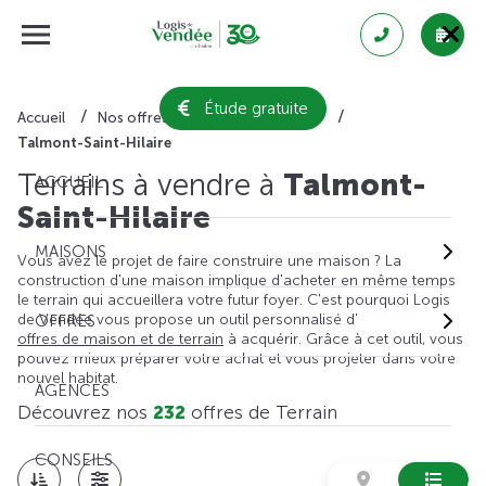
Étude gratuite
Accueil
Nos offres de terrain
Vendée
Talmont-Saint-Hilaire
Terrains à vendre à
Talmont-
ACCUEIL
Saint-Hilaire
MAISONS
Vous avez le projet de faire construire une maison ? La
construction d'une maison implique d'acheter en même temps
le terrain qui accueillera votre futur foyer. C'est pourquoi Logis
de Vendée vous propose un outil personnalisé d'
OFFRES
offres de maison et de terrain
à acquérir. Grâce à cet outil, vous
pouvez mieux préparer votre achat et vous projeter dans votre
nouvel habitat.
AGENCES
Découvrez nos
232
offres de Terrain
CONSEILS