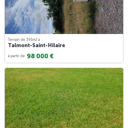
Terrain de 391m
2
à
Talmont-Saint-Hilaire
98 000 €
à partir de