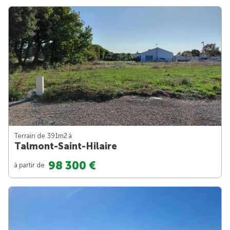
Terrain de 391m
2
à
Talmont-Saint-Hilaire
98 300 €
à partir de