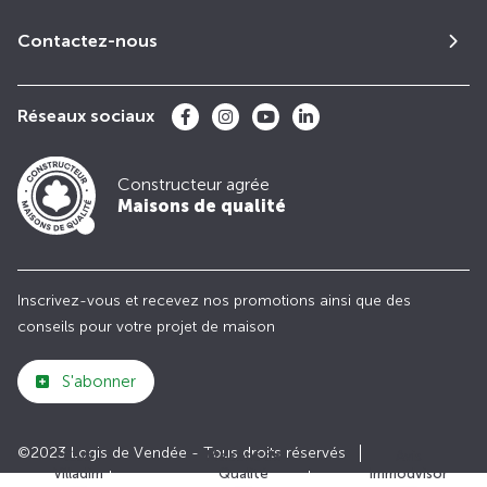
Contactez-nous
Réseaux sociaux
Constructeur agrée
Maisons de qualité
Inscrivez-vous et recevez nos promotions ainsi que des
conseils pour votre projet de maison
S'abonner
©2023 Logis de Vendée - Tous droits réservés
Club
Maisons de
Avis
Villadim
Qualité
Immodvisor
Plan du site
Paramètres des cookies