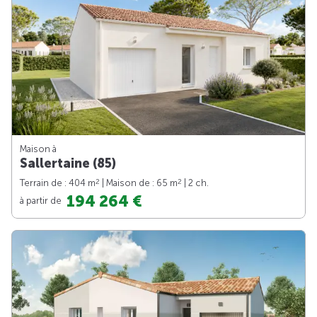
Maison à
Sallertaine (85)
2
2
Terrain de : 404 m
| Maison de : 65 m
| 2 ch.
194 264 €
à partir de