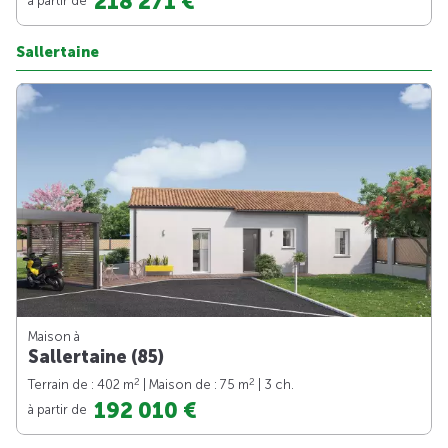
218 271 €
Sallertaine
Maison à
Sallertaine (85)
2
2
Terrain de : 402 m
| Maison de : 75 m
| 3 ch.
192 010 €
à partir de