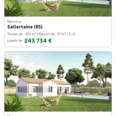
Maison à
Sallertaine (85)
2
2
Terrain de : 402 m
| Maison de : 97 m
| 3 ch.
243 734 €
à partir de