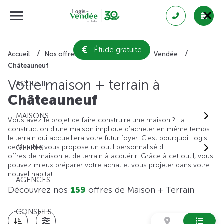
Étude gratuite
Accueil
Nos offres de maison + terrain
Vendée
Châteauneuf
Votre maison + terrain à
ACCUEIL
Châteauneuf
MAISONS
Vous avez le projet de faire construire une maison ? La
construction d'une maison implique d'acheter en même temps
le terrain qui accueillera votre futur foyer. C'est pourquoi Logis
de Vendée vous propose un outil personnalisé d'
OFFRES
offres de maison et de terrain
à acquérir. Grâce à cet outil, vous
pouvez mieux préparer votre achat et vous projeter dans votre
nouvel habitat.
AGENCES
Découvrez nos
159
offres de Maison + Terrain
CONSEILS