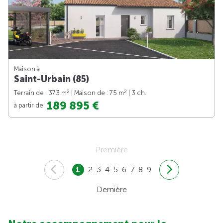
Maison à
Saint-Urbain (85)
2
2
Terrain de : 373 m
| Maison de : 75 m
| 3 ch.
189 895 €
à partir de
Première
1
2
3
4
5
6
7
8
9
Dernière