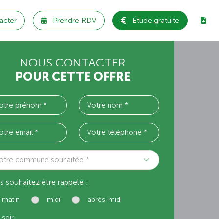
acter
Prendre RDV
Étude gratuite
NOUS CONTACTER
POUR CETTE OFFRE
otre commune souhaitée *
s souhaitez être rappelé :
matin
midi
après-midi
soir