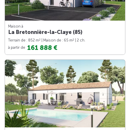
Maison à
La Bretonnière-la-Claye (85)
2
2
Terrain de : 852 m
| Maison de : 65 m
| 2 ch.
161 888 €
à partir de