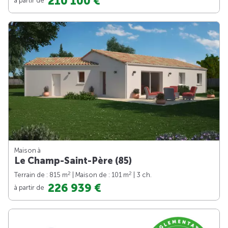
210 100 €
Maison à
Le Champ-Saint-Père (85)
2
2
Terrain de : 815 m
| Maison de : 101 m
| 3 ch.
226 939 €
à partir de