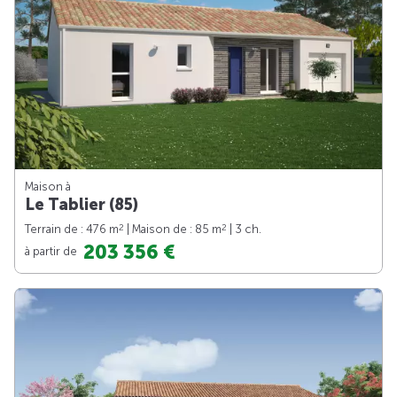
Maison à
Le Tablier (85)
2
2
Terrain de : 476 m
| Maison de : 85 m
| 3 ch.
203 356 €
à partir de