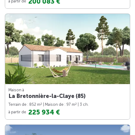
200 083 €
à partir de
Maison à
La Bretonnière-la-Claye (85)
2
2
Terrain de : 852 m
| Maison de : 97 m
| 3 ch.
225 934 €
à partir de