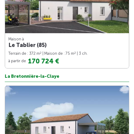
Maison à
Le Tablier (85)
2
2
Terrain de : 372 m
| Maison de : 75 m
| 3 ch.
170 724 €
à partir de
La Bretonnière-la-Claye