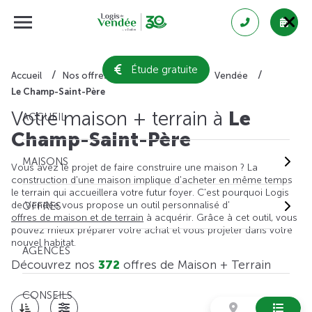
Étude gratuite
Accueil
Nos offres de maison + terrain
Vendée
Le Champ-Saint-Père
Votre maison + terrain à
Le
ACCUEIL
Champ-Saint-Père
MAISONS
Vous avez le projet de faire construire une maison ? La
construction d'une maison implique d'acheter en même temps
le terrain qui accueillera votre futur foyer. C'est pourquoi Logis
de Vendée vous propose un outil personnalisé d'
OFFRES
offres de maison et de terrain
à acquérir. Grâce à cet outil, vous
pouvez mieux préparer votre achat et vous projeter dans votre
nouvel habitat.
AGENCES
Découvrez nos
372
offres de Maison + Terrain
CONSEILS