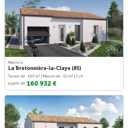
Maison à
La Bretonnière-la-Claye (85)
2
2
Terrain de : 660 m
| Maison de : 62 m
| 2 ch.
160 932 €
à partir de