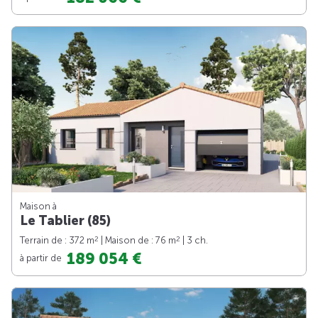
Maison à
Le Tablier (85)
2
2
Terrain de : 372 m
| Maison de : 76 m
| 3 ch.
189 054 €
à partir de