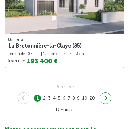
Maison à
La Bretonnière-la-Claye (85)
2
2
Terrain de : 852 m
| Maison de : 82 m
| 3 ch.
193 400 €
à partir de
Première
1
2
3
4
5
6
7
8
9
10
20
Dernière