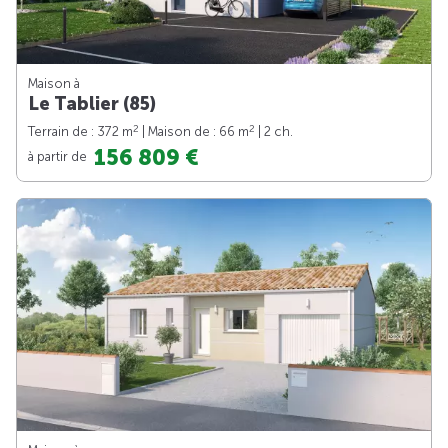
Maison à
Le Tablier (85)
2
2
Terrain de : 372 m
| Maison de : 66 m
| 2 ch.
156 809 €
à partir de