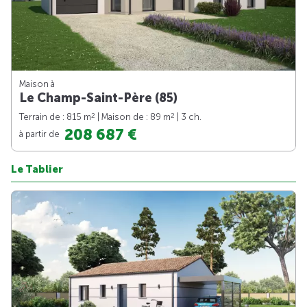
Maison à
Le Champ-Saint-Père (85)
2
2
Terrain de : 815 m
| Maison de : 89 m
| 3 ch.
208 687 €
à partir de
Le Tablier