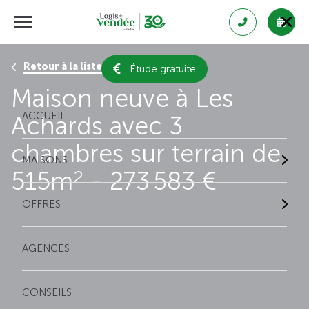
Retour à la liste des résultats
Étude gratuite
Maison neuve à Les
ACCUEIL
Achards avec 3
chambres sur terrain de
MAISONS
515m
- 273 583 €
2
OFFRES
AGENCES
CONSEILS