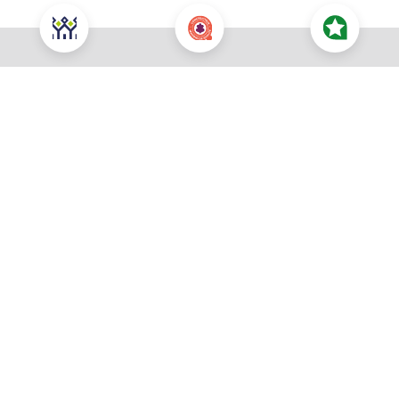
Nous contacter pour cette offre
NOUS CONTACTER
POUR CETTE OFFRE
À propos du prix
Prix total : 272 600 €
Les honoraires sont à la charge du vendeur
Prix du terrain : 106 500 €
Votre commune souhaitée *