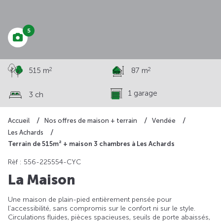
272 600 €
5
2
2
515 m
87 m
1 garage
3 ch
Accueil
Nos offres de maison + terrain
Vendée
Les Achards
Terrain de 515m² + maison 3 chambres à Les Achards
Rèf : 556-225554-CYC
La Maison
Une maison de plain-pied entièrement pensée pour
l’accessibilité, sans compromis sur le confort ni sur le style.
Circulations fluides, pièces spacieuses, seuils de porte abaissés,