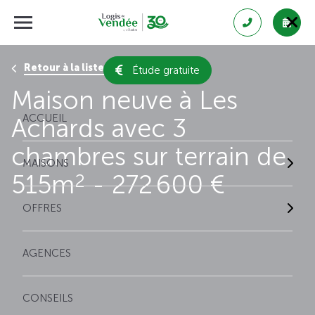
Retour à la liste des résultats
Étude gratuite
Maison neuve à Les
ACCUEIL
Achards avec 3
chambres sur terrain de
MAISONS
515m
- 272 600 €
2
OFFRES
AGENCES
CONSEILS