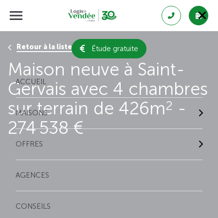
Retour à la liste des résultats
Étude gratuite
Maison neuve à Saint-
ACCUEIL
Gervais avec 4 chambres
sur terrain de 426m
-
2
MAISONS
274 538 €
OFFRES
AGENCES
CONSEILS