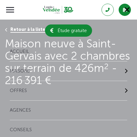
Retour à la liste des résultats
Étude gratuite
Maison neuve à Saint-
ACCUEIL
Gervais avec 2 chambres
sur terrain de 426m
-
2
MAISONS
216 391 €
OFFRES
AGENCES
CONSEILS