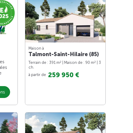
Maison à
Talmont-Saint-Hilaire (85)
les
2
2
Terrain de : 391 m
| Maison de : 90 m
| 3
ales
ch.
e
259 950 €
à partir de
ons