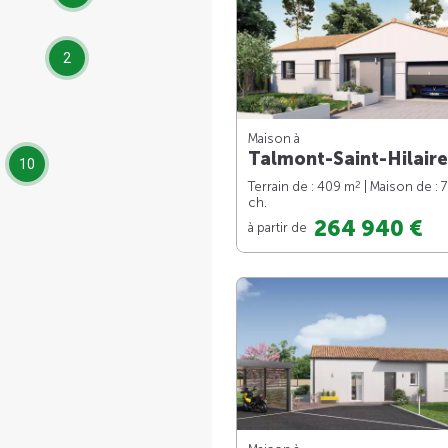
2
Maison à
Talmont-Saint-Hilaire
10
2
Terrain de : 409 m
| Maison de : 
ch.
264 940 €
à partir de