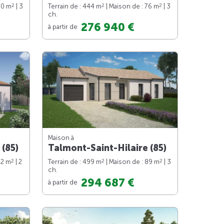
2
2
2
90 m
| 3
Terrain de : 444 m
| Maison de : 76 m
| 3
ch.
276 940 €
à partir de
Maison à
 (85)
Talmont-Saint-Hilaire (85)
2
2
2
62 m
| 2
Terrain de : 499 m
| Maison de : 89 m
| 3
ch.
294 687 €
à partir de