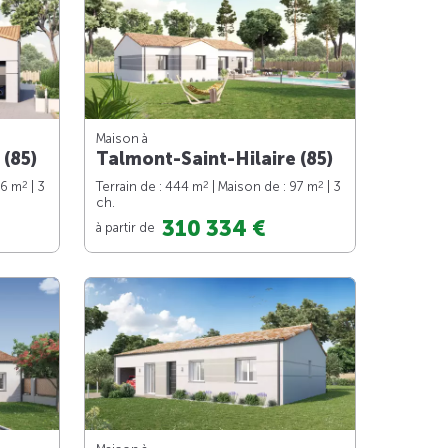
Maison à
 (85)
Talmont-Saint-Hilaire (85)
2
2
2
76 m
| 3
Terrain de : 444 m
| Maison de : 97 m
| 3
ch.
310 334 €
à partir de