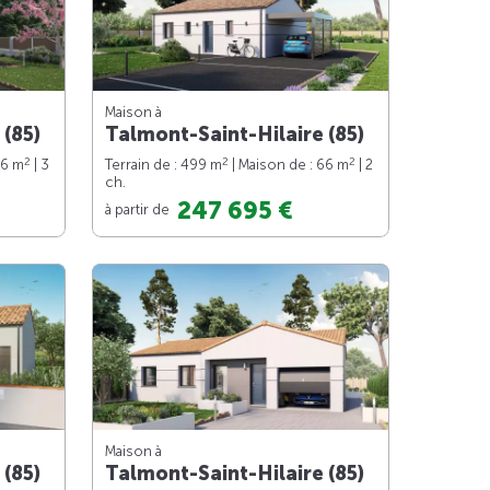
Maison à
 (85)
Talmont-Saint-Hilaire (85)
2
2
2
76 m
| 3
Terrain de : 499 m
| Maison de : 66 m
| 2
ch.
247 695 €
à partir de
Maison à
 (85)
Talmont-Saint-Hilaire (85)