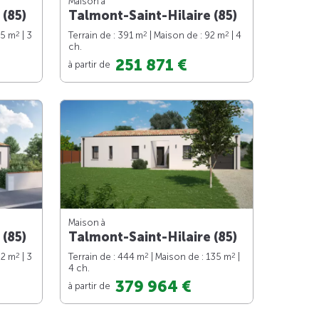
Maison à
 (85)
Talmont-Saint-Hilaire (85)
2
2
2
75 m
| 3
Terrain de : 391 m
| Maison de : 92 m
| 4
ch.
251 871 €
à partir de
Maison à
 (85)
Talmont-Saint-Hilaire (85)
2
2
2
82 m
| 3
Terrain de : 444 m
| Maison de : 135 m
|
4 ch.
379 964 €
à partir de