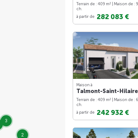
2
Terrain de : 409 m
| Maison de : 
ch.
282 083 €
à partir de
Maison à
Talmont-Saint-Hilaire
2
Terrain de : 409 m
| Maison de : 
ch.
242 932 €
à partir de
3
2