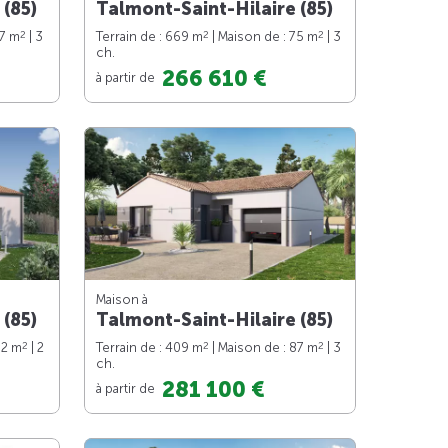
 (85)
Talmont-Saint-Hilaire (85)
2
2
2
87 m
| 3
Terrain de : 669 m
| Maison de : 75 m
| 3
ch.
266 610 €
à partir de
Maison à
 (85)
Talmont-Saint-Hilaire (85)
2
2
2
62 m
| 2
Terrain de : 409 m
| Maison de : 87 m
| 3
ch.
281 100 €
à partir de