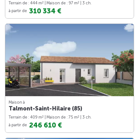
2
2
Terrain de : 444 m
| Maison de : 97 m
| 3 ch.
310 334 €
à partir de
Maison à
Talmont-Saint-Hilaire (85)
2
2
Terrain de : 409 m
| Maison de : 75 m
| 3 ch.
246 610 €
à partir de