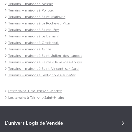
Terrains + maisons à Nesmy
Terrains + maisons à Poiroux
Terrains + maisons à Saint-Mathurin
Terrains + maisons à La Roche-sur-Yon
Terrains + maisons à Sainte-Foy
Terrains + maisons à Le Bernard
Terrains + maisons à Grosbreuil
Terrains + maisons à Avrillé
Terrains + maisons à Saint-Julien-des-Landes
Terrains + maisons à Sainte-Flaive-des-Loups
Terrains + maisons à Saint-Vincent-sur-Jard
Terrains + maisons à Bretignolles-sur-Mer
Les terrains + maisons en Vendée
Les terrains à Talmont-Saint-Hilaire
L'univers Logis de Vendée