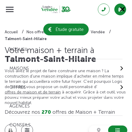
Étude gratuite
Accueil
Nos offres de maison + terrain
Vendée
Talmont-Saint-Hilaire
Votre maison + terrain à
ACCUEIL
Talmont-Saint-Hilaire
MAISONS
Vous avez le projet de faire construire une maison ? La
construction d'une maison implique d'acheter en même temps
le terrain qui accueillera votre futur foyer. C'est pourquoi Logis
de Vendée vous propose un outil personnalisé d'
OFFRES
offres de maison et de terrain
à acquérir. Grâce à cet outil, vous
pouvez mieux préparer votre achat et vous projeter dans votre
nouvel habitat.
AGENCES
Découvrez nos
270
offres de Maison + Terrain
CONSEILS