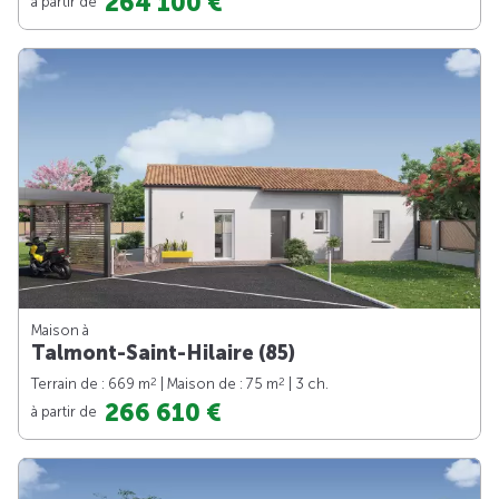
264 100 €
à partir de
Maison à
Talmont-Saint-Hilaire (85)
2
2
Terrain de : 669 m
| Maison de : 75 m
| 3 ch.
266 610 €
à partir de