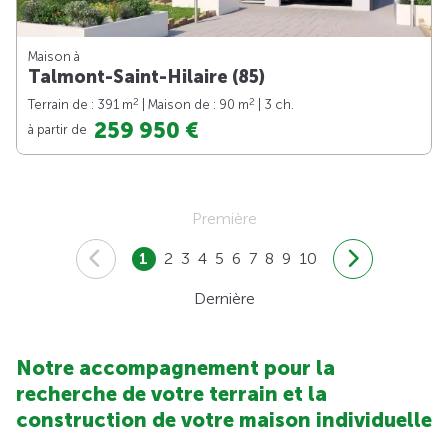
Maison à
Talmont-Saint-Hilaire (85)
2
2
Terrain de : 391 m
| Maison de : 90 m
| 3 ch.
259 950 €
à partir de
Première
1
2
3
4
5
6
7
8
9
10
Dernière
Notre accompagnement pour la
recherche de votre terrain et la
construction de votre maison individuelle