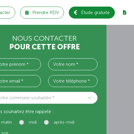
acter
Prendre RDV
Étude gratuite
NOUS CONTACTER
POUR CETTE OFFRE
otre commune souhaitée *
s souhaitez être rappelé :
matin
midi
après-midi
soir