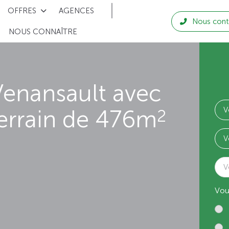
OFFRES
AGENCES
Nous cont
NOUS CONNAÎTRE
Venansault avec
errain de 476m
2
V
Vou