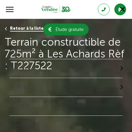
Retour à la liste des résultats
Étude gratuite
Terrain constructible de
ACCUEIL
725m² à Les Achards Rèf
: T227522
MAISONS
OFFRES
AGENCES
CONSEILS