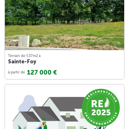
Terrain de 537m
2
à
Sainte-Foy
127 000 €
à partir de