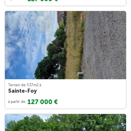
Terrain de 537m
2
à
Sainte-Foy
127 000 €
à partir de