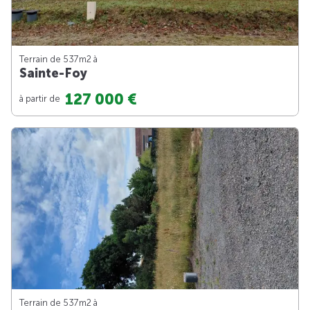
Terrain de 537m
2
à
Sainte-Foy
127 000 €
à partir de
Terrain de 537m
2
à