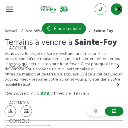
Étude gratuite
Sainte-Foy
Accueil
Nos offres de terrain
Vendée
Terrains à vendre à
Sainte-Foy
ACCUEIL
Vous avez le projet de faire construire une maison ? La
construction d'une maison implique d'acheter en même temps
le terrain qui accueillera votre futur foyer. C'est pourquoi Logis
MAISONS
de Vendée vous propose un outil personnalisé d'
offres de maison et de terrain
à acquérir. Grâce à cet outil, vous
pouvez mieux préparer votre achat et vous projeter dans votre
nouvel habitat.
OFFRES
Découvrez nos
272
offres de Terrain
AGENCES
CONSEILS