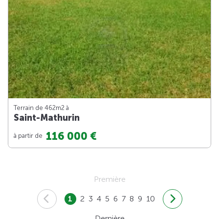
Terrain de 462m
2
à
Saint-Mathurin
116 000 €
à partir de
Première
1
2
3
4
5
6
7
8
9
10
Dernière