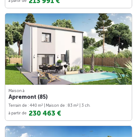
213 991 €
à partir de
Maison à
Apremont (85)
2
2
Terrain de : 440 m
| Maison de : 83 m
| 3 ch.
230 463 €
à partir de