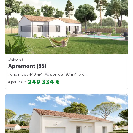
Maison à
Apremont (85)
2
2
Terrain de : 440 m
| Maison de : 97 m
| 3 ch.
249 334 €
à partir de