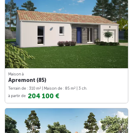
Maison à
Apremont (85)
2
2
Terrain de : 310 m
| Maison de : 85 m
| 3 ch.
204 100 €
à partir de