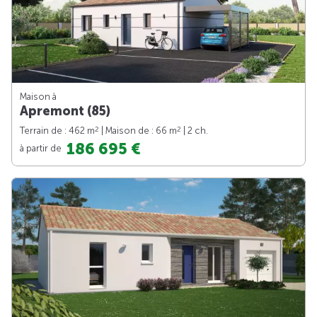
Maison à
Apremont (85)
2
2
Terrain de : 462 m
| Maison de : 66 m
| 2 ch.
186 695 €
à partir de