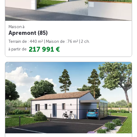
Maison à
Apremont (85)
2
2
Terrain de : 440 m
| Maison de : 76 m
| 2 ch.
217 991 €
à partir de