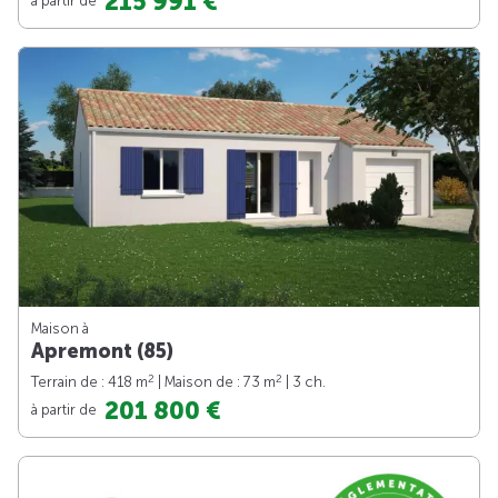
215 991 €
Maison à
Apremont (85)
2
2
Terrain de : 418 m
| Maison de : 73 m
| 3 ch.
201 800 €
à partir de