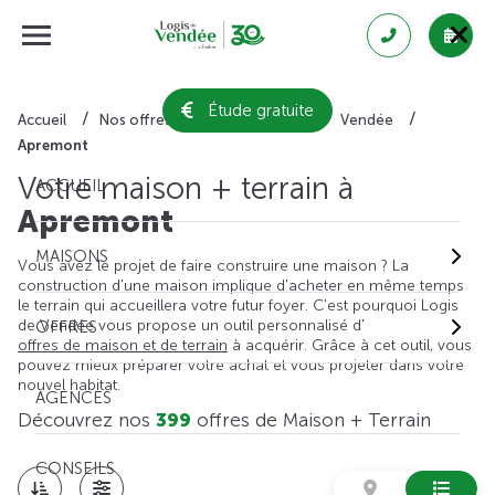
Étude gratuite
Accueil
Nos offres de maison + terrain
Vendée
Apremont
Votre maison + terrain à
ACCUEIL
Apremont
MAISONS
Vous avez le projet de faire construire une maison ? La
construction d'une maison implique d'acheter en même temps
le terrain qui accueillera votre futur foyer. C'est pourquoi Logis
de Vendée vous propose un outil personnalisé d'
OFFRES
offres de maison et de terrain
à acquérir. Grâce à cet outil, vous
pouvez mieux préparer votre achat et vous projeter dans votre
nouvel habitat.
AGENCES
Découvrez nos
399
offres de Maison + Terrain
CONSEILS