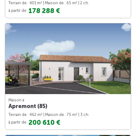
2
2
Terrain de : 401 m
| Maison de : 65 m
| 2 ch.
178 288 €
à partir de
Maison à
Apremont (85)
2
2
Terrain de : 462 m
| Maison de : 75 m
| 3 ch.
200 610 €
à partir de