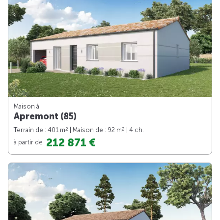
Maison à
Apremont (85)
2
2
Terrain de : 401 m
| Maison de : 92 m
| 4 ch.
212 871 €
à partir de