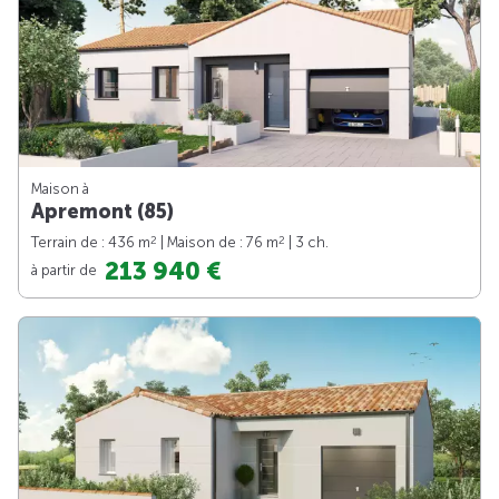
Maison à
Apremont (85)
2
2
Terrain de : 436 m
| Maison de : 76 m
| 3 ch.
213 940 €
à partir de