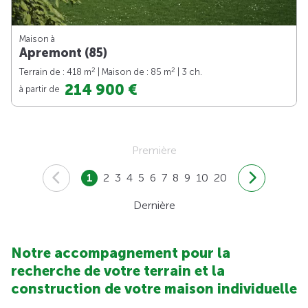
Maison à
Apremont (85)
2
2
Terrain de : 418 m
| Maison de : 85 m
| 3 ch.
214 900 €
à partir de
Première
1
2
3
4
5
6
7
8
9
10
20
Dernière
Notre accompagnement pour la
recherche de votre terrain et la
construction de votre maison individuelle