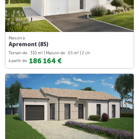
Maison à
Apremont (85)
2
2
Terrain de : 310 m
| Maison de : 65 m
| 2 ch.
186 164 €
à partir de