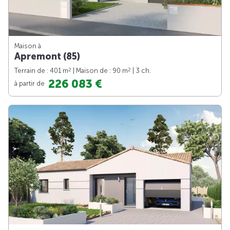
Maison à
Apremont (85)
2
2
Terrain de : 401 m
| Maison de : 90 m
| 3 ch.
226 083 €
à partir de