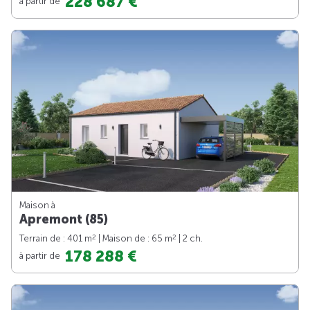
228 687 €
à partir de
Maison à
Apremont (85)
2
2
Terrain de : 401 m
| Maison de : 65 m
| 2 ch.
178 288 €
à partir de