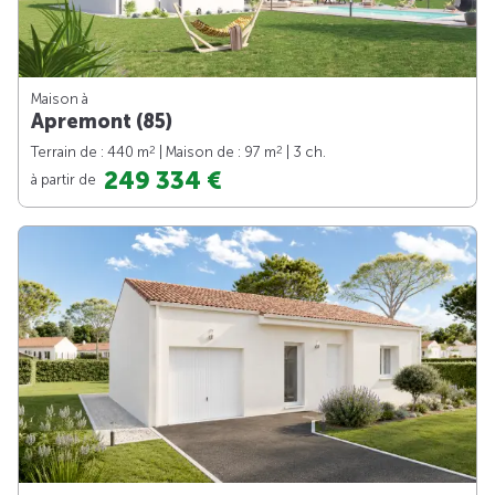
Maison à
Apremont (85)
2
2
Terrain de : 440 m
| Maison de : 97 m
| 3 ch.
249 334 €
à partir de