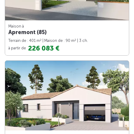
Maison à
Apremont (85)
2
2
Terrain de : 401 m
| Maison de : 90 m
| 3 ch.
226 083 €
à partir de