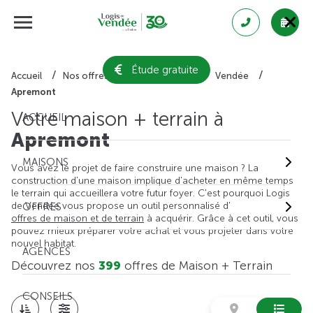
Étude gratuite
Accueil
Nos offres de maison + terrain
Vendée
Apremont
Votre maison + terrain à
ACCUEIL
Apremont
MAISONS
Vous avez le projet de faire construire une maison ? La
construction d'une maison implique d'acheter en même temps
le terrain qui accueillera votre futur foyer. C'est pourquoi Logis
de Vendée vous propose un outil personnalisé d'
OFFRES
offres de maison et de terrain
à acquérir. Grâce à cet outil, vous
pouvez mieux préparer votre achat et vous projeter dans votre
nouvel habitat.
AGENCES
Découvrez nos
399
offres de Maison + Terrain
CONSEILS