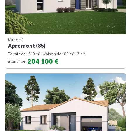
Maison à
Apremont (85)
2
2
Terrain de : 310 m
| Maison de : 85 m
| 3 ch.
204 100 €
à partir de