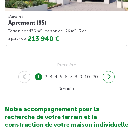
Maison à
Apremont (85)
2
2
Terrain de : 436 m
| Maison de : 76 m
| 3 ch.
213 940 €
à partir de
Première
1
2
3
4
5
6
7
8
9
10
20
Dernière
Notre accompagnement pour la
recherche de votre terrain et la
construction de votre maison individuelle