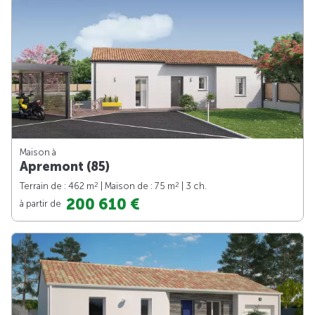
Maison à
Apremont (85)
2
2
Terrain de : 462 m
| Maison de : 75 m
| 3 ch.
200 610 €
à partir de