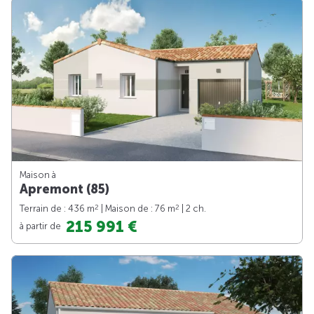
Maison à
Apremont (85)
2
2
Terrain de : 436 m
| Maison de : 76 m
| 2 ch.
215 991 €
à partir de