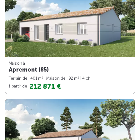
Maison à
Apremont (85)
2
2
Terrain de : 401 m
| Maison de : 92 m
| 4 ch.
212 871 €
à partir de