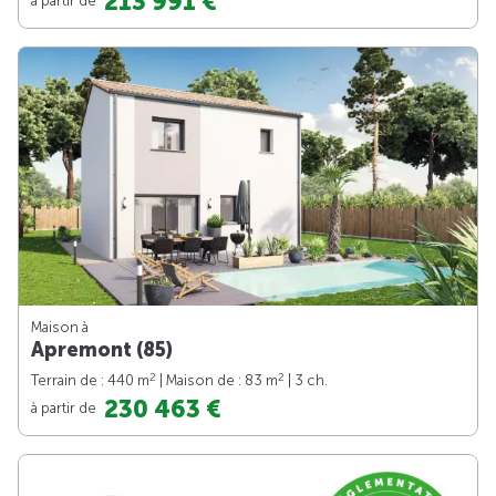
213 991 €
Maison à
Apremont (85)
2
2
Terrain de : 440 m
| Maison de : 83 m
| 3 ch.
230 463 €
à partir de