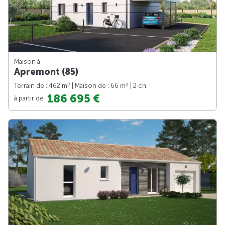
Maison à
Apremont (85)
2
2
Terrain de : 462 m
| Maison de : 66 m
| 2 ch.
186 695 €
à partir de