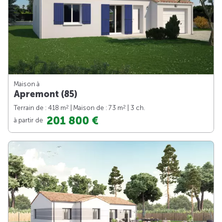
Maison à
Apremont (85)
2
2
Terrain de : 418 m
| Maison de : 73 m
| 3 ch.
201 800 €
à partir de