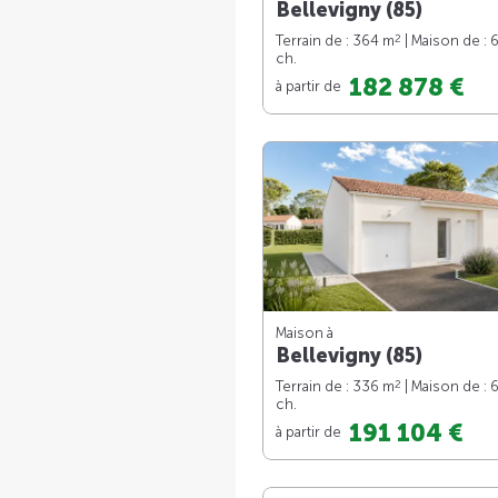
Bellevigny (85)
2
Terrain de : 364 m
| Maison de : 
ch.
182 878 €
à partir de
Maison à
Bellevigny (85)
2
Terrain de : 336 m
| Maison de : 
ch.
191 104 €
à partir de