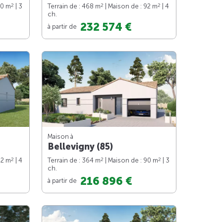
2
2
2
90 m
| 3
Terrain de : 468 m
| Maison de : 92 m
| 4
ch.
232 574 €
à partir de
Maison à
Bellevigny (85)
2
2
2
92 m
| 4
Terrain de : 364 m
| Maison de : 90 m
| 3
ch.
216 896 €
à partir de