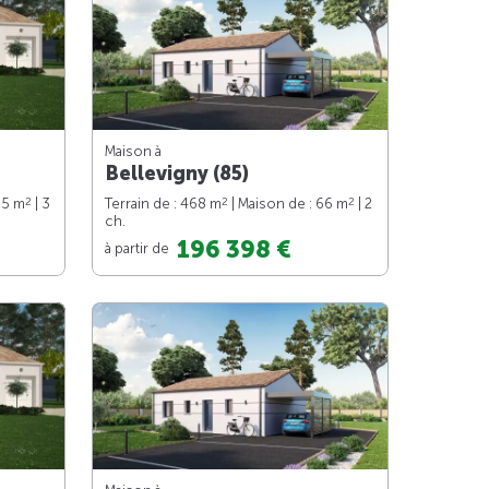
Maison à
Bellevigny (85)
2
2
2
85 m
| 3
Terrain de : 468 m
| Maison de : 66 m
| 2
ch.
196 398 €
à partir de