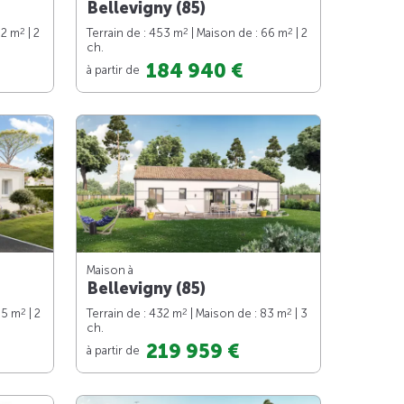
Bellevigny (85)
2
2
2
62 m
| 2
Terrain de : 453 m
| Maison de : 66 m
| 2
ch.
184 940 €
à partir de
Maison à
Bellevigny (85)
2
2
2
65 m
| 2
Terrain de : 432 m
| Maison de : 83 m
| 3
ch.
219 959 €
à partir de