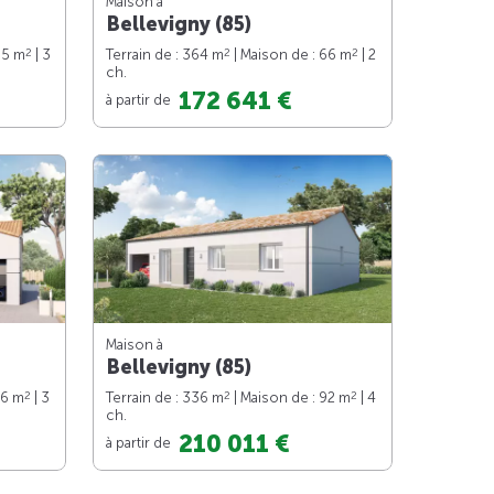
Maison à
Bellevigny (85)
2
2
2
85 m
| 3
Terrain de : 364 m
| Maison de : 66 m
| 2
ch.
172 641 €
à partir de
Maison à
Bellevigny (85)
2
2
2
76 m
| 3
Terrain de : 336 m
| Maison de : 92 m
| 4
ch.
210 011 €
à partir de