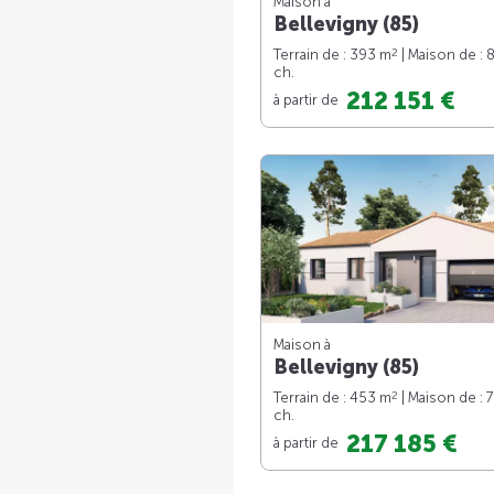
Maison à
Bellevigny (85)
2
Terrain de : 393 m
| Maison de : 
ch.
212 151 €
à partir de
Maison à
Bellevigny (85)
2
Terrain de : 453 m
| Maison de : 
ch.
217 185 €
à partir de