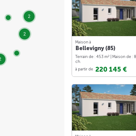
2
2
Maison à
Bellevigny (85)
2
Terrain de : 453 m
| Maison de : 
2
ch.
220 145 €
à partir de