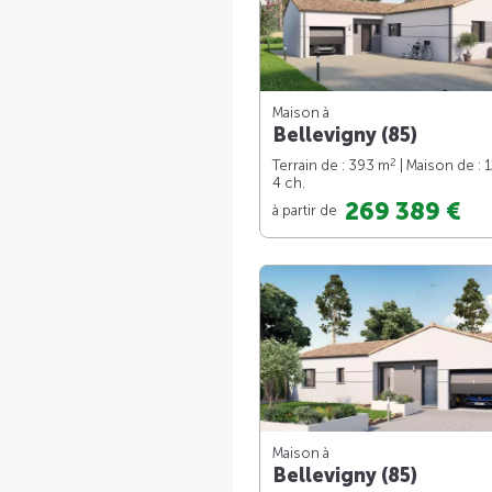
Maison à
Bellevigny (85)
2
Terrain de : 393 m
| Maison de : 
4 ch.
269 389 €
à partir de
Maison à
Bellevigny (85)