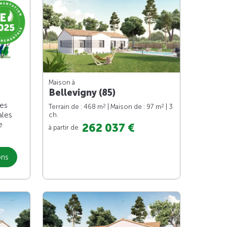
Maison à
Bellevigny (85)
les
2
2
Terrain de : 468 m
| Maison de : 97 m
| 3
ales
ch.
e
262 037 €
à partir de
ons