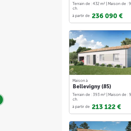
2
Terrain de : 432 m
| Maison de : 
ch.
236 090 €
à partir de
Maison à
Bellevigny (85)
2
Terrain de : 393 m
| Maison de : 
ch.
213 122 €
à partir de