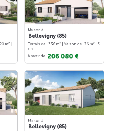
Maison à
Bellevigny (85)
2
2
2
120 m
|
Terrain de : 336 m
| Maison de : 76 m
| 3
ch.
206 080 €
à partir de
Maison à
Bellevigny (85)