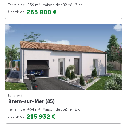
2
2
Terrain de : 559 m
| Maison de : 82 m
| 3 ch.
265 800 €
à partir de
Maison à
Brem-sur-Mer (85)
2
2
Terrain de : 464 m
| Maison de : 62 m
| 2 ch.
215 932 €
à partir de