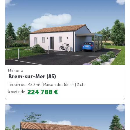
Maison à
Brem-sur-Mer (85)
2
2
Terrain de : 420 m
| Maison de : 65 m
| 2 ch.
224 788 €
à partir de