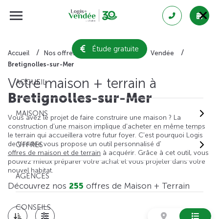
Étude gratuite
Accueil
Nos offres de maison + terrain
Vendée
Bretignolles-sur-Mer
Votre maison + terrain à
ACCUEIL
Bretignolles-sur-Mer
MAISONS
Vous avez le projet de faire construire une maison ? La
construction d'une maison implique d'acheter en même temps
le terrain qui accueillera votre futur foyer. C'est pourquoi Logis
de Vendée vous propose un outil personnalisé d'
OFFRES
offres de maison et de terrain
à acquérir. Grâce à cet outil, vous
pouvez mieux préparer votre achat et vous projeter dans votre
nouvel habitat.
AGENCES
Découvrez nos
255
offres de Maison + Terrain
CONSEILS