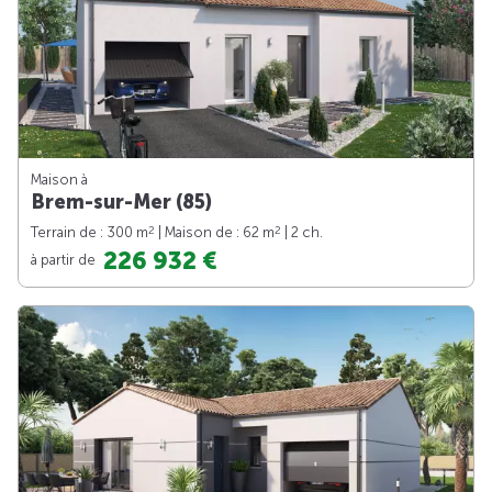
Maison à
Brem-sur-Mer (85)
2
2
Terrain de : 300 m
| Maison de : 62 m
| 2 ch.
226 932 €
à partir de