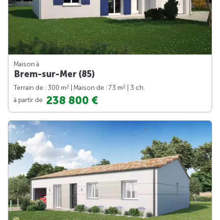
Maison à
Brem-sur-Mer (85)
2
2
Terrain de : 300 m
| Maison de : 73 m
| 3 ch.
238 800 €
à partir de