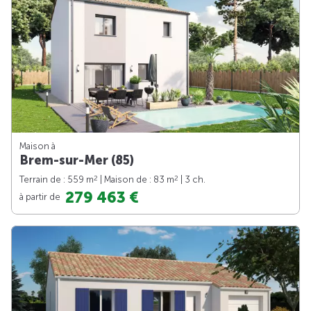
Maison à
Brem-sur-Mer (85)
2
2
Terrain de : 559 m
| Maison de : 83 m
| 3 ch.
279 463 €
à partir de