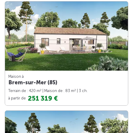
Maison à
Brem-sur-Mer (85)
2
2
Terrain de : 420 m
| Maison de : 83 m
| 3 ch.
251 319 €
à partir de