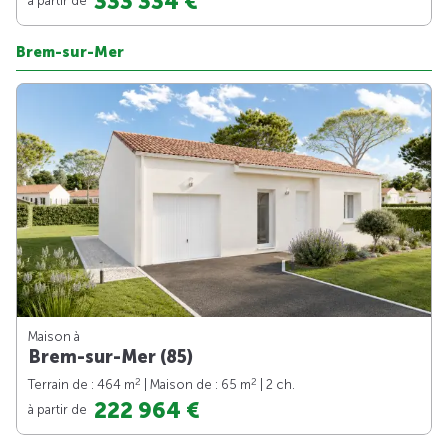
333 334 €
Brem-sur-Mer
Maison à
Brem-sur-Mer (85)
2
2
Terrain de : 464 m
| Maison de : 65 m
| 2 ch.
222 964 €
à partir de