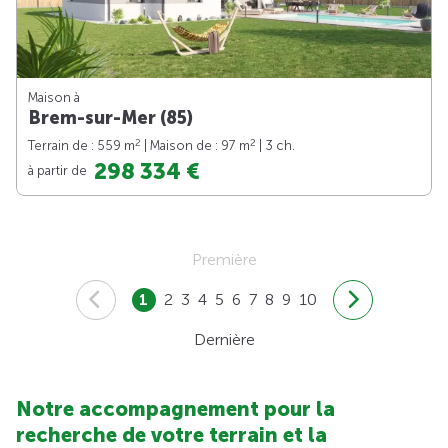
Maison à
Brem-sur-Mer (85)
2
2
Terrain de : 559 m
| Maison de : 97 m
| 3 ch.
298 334 €
à partir de
Première
1
2
3
4
5
6
7
8
9
10
Dernière
Notre accompagnement pour la
recherche de votre terrain et la