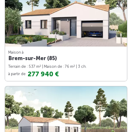
Maison à
Brem-sur-Mer (85)
2
2
Terrain de : 537 m
| Maison de : 76 m
| 3 ch.
277 940 €
à partir de