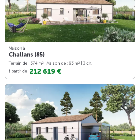
Maison à
Challans (85)
2
2
Terrain de : 374 m
| Maison de : 83 m
| 3 ch.
212 619 €
à partir de