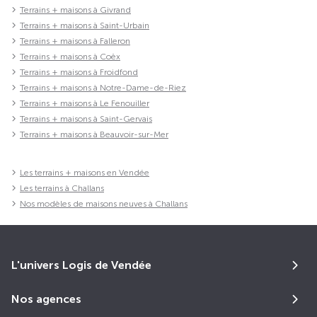
Terrains + maisons à Givrand
Terrains + maisons à Saint-Urbain
Terrains + maisons à Falleron
Terrains + maisons à Coëx
Terrains + maisons à Froidfond
Terrains + maisons à Notre-Dame-de-Riez
Terrains + maisons à Le Fenouiller
Terrains + maisons à Saint-Gervais
Terrains + maisons à Beauvoir-sur-Mer
Les terrains + maisons en Vendée
Les terrains à Challans
Nos modèles de maisons neuves à Challans
L'univers Logis de Vendée
Nos agences