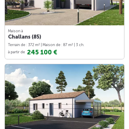
Maison à
Challans (85)
2
2
Terrain de : 372 m
| Maison de : 87 m
| 3 ch.
245 100 €
à partir de