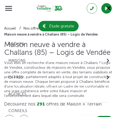
Étude gratuite
Accueil
Nos offres de maison + terrain
Maison neuve à vendre à Challans (85) – Logis de Vendée
Maison neuve à vendre à
ACCUEIL
Challans (85) – Logis de Vendée
MAISONS
Vous êtes en recherche d’une maison neuve à Challans ? Logis
de Vendée, constructeur de maisons en Vendée, vous propose
une offre complète de terrains en vente, des terrains viabilisés et
prêts à bâtir, parfaitement adaptés à tout projet de construction
OFFRES
de maison neuve. Chaque terrain proposé à Challans bénéficie
d’une localisation idéale, offrant un cadre de vie confortable et
une vraie cohérence entre votre future maison et
AGENCES
l’environnement dans lequel elle sera construite.
Découvrez nos
291
offres de Maison + Terrain
CONSEILS