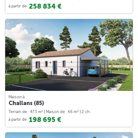
258 834 €
à partir de
Maison à
Challans (85)
2
2
Terrain de : 473 m
| Maison de : 66 m
| 2 ch.
198 695 €
à partir de