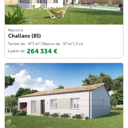
Maison à
Challans (85)
2
2
Terrain de : 473 m
| Maison de : 97 m
| 3 ch.
264 334 €
à partir de