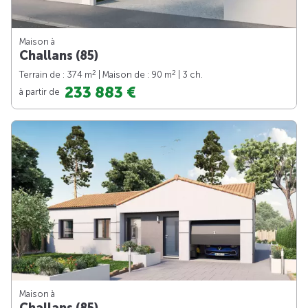
Maison à
Challans (85)
2
2
Terrain de : 374 m
| Maison de : 90 m
| 3 ch.
233 883 €
à partir de
Maison à