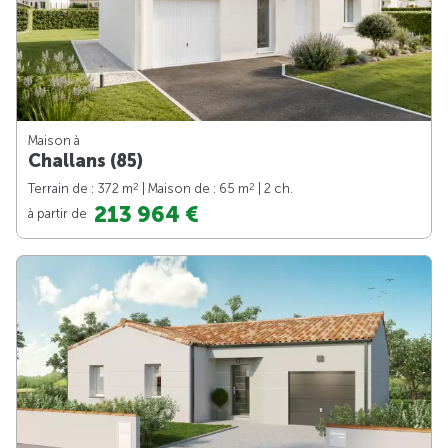
Maison à
Challans (85)
2
2
Terrain de : 372 m
| Maison de : 65 m
| 2 ch.
213 964 €
à partir de