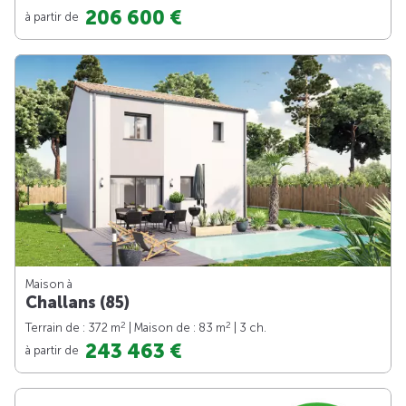
206 600 €
à partir de
Maison à
Challans (85)
2
2
Terrain de : 372 m
| Maison de : 83 m
| 3 ch.
243 463 €
à partir de