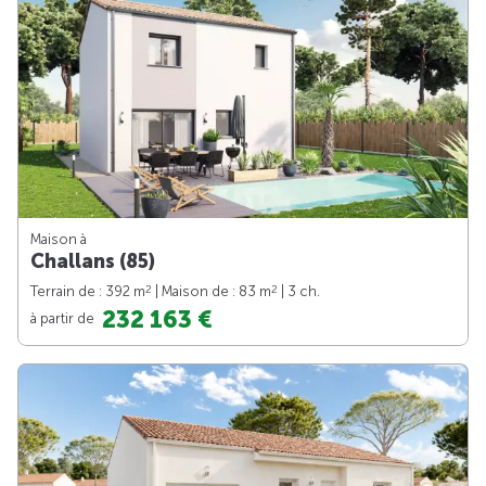
Maison à
Challans (85)
2
2
Terrain de : 392 m
| Maison de : 83 m
| 3 ch.
232 163 €
à partir de