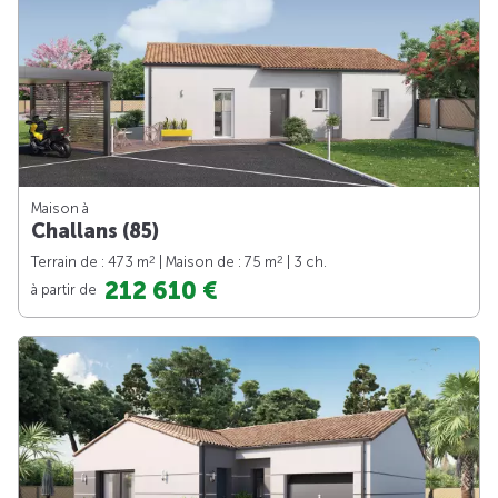
Maison à
Challans (85)
2
2
Terrain de : 473 m
| Maison de : 75 m
| 3 ch.
212 610 €
à partir de