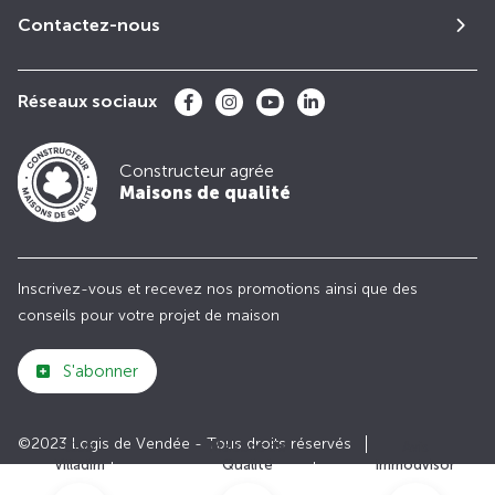
Contactez-nous
Réseaux sociaux
Constructeur agrée
Maisons de qualité
Inscrivez-vous et recevez nos promotions ainsi que des
conseils pour votre projet de maison
S'abonner
©2023 Logis de Vendée - Tous droits réservés
Club
Maisons de
Avis
Villadim
Qualité
Immodvisor
Plan du site
Paramètres des cookies