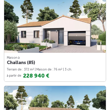
Maison à
Challans (85)
2
2
Terrain de : 372 m
| Maison de : 76 m
| 3 ch.
228 940 €
à partir de