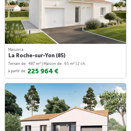
Maison à
La Roche-sur-Yon (85)
2
2
Terrain de : 487 m
| Maison de : 65 m
| 2 ch.
225 964 €
à partir de