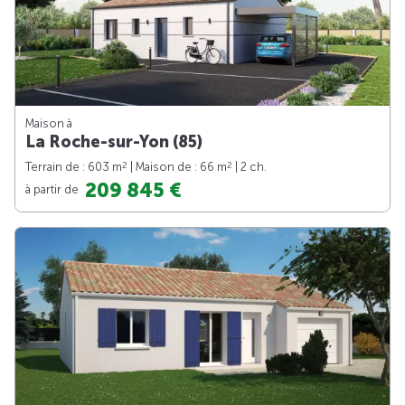
Maison à
La Roche-sur-Yon (85)
2
2
Terrain de : 603 m
| Maison de : 66 m
| 2 ch.
209 845 €
à partir de