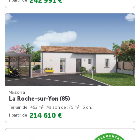
242 991 €
Maison à
La Roche-sur-Yon (85)
2
2
Terrain de : 452 m
| Maison de : 75 m
| 3 ch.
214 610 €
à partir de