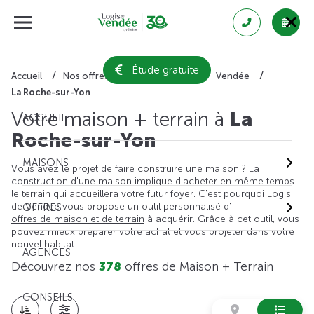
Étude gratuite
Accueil
Nos offres de maison + terrain
Vendée
La Roche-sur-Yon
Votre maison + terrain à
La
ACCUEIL
Roche-sur-Yon
MAISONS
Vous avez le projet de faire construire une maison ? La
construction d'une maison implique d'acheter en même temps
le terrain qui accueillera votre futur foyer. C'est pourquoi Logis
de Vendée vous propose un outil personnalisé d'
OFFRES
offres de maison et de terrain
à acquérir. Grâce à cet outil, vous
pouvez mieux préparer votre achat et vous projeter dans votre
nouvel habitat.
AGENCES
Découvrez nos
378
offres de Maison + Terrain
CONSEILS