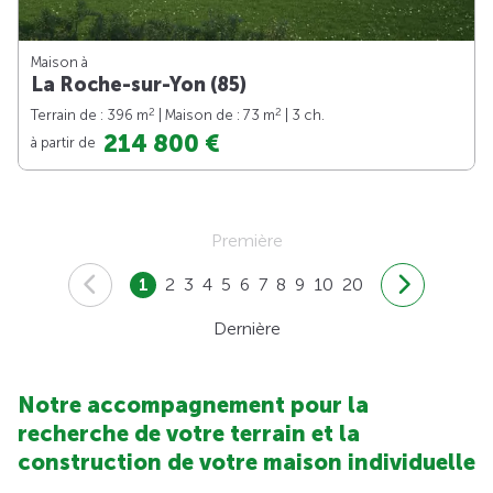
Maison à
La Roche-sur-Yon (85)
2
2
Terrain de : 396 m
| Maison de : 73 m
| 3 ch.
214 800 €
à partir de
Première
1
2
3
4
5
6
7
8
9
10
20
Dernière
Notre accompagnement pour la
recherche de votre terrain et la
construction de votre maison individuelle