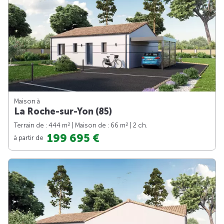
Maison à
La Roche-sur-Yon (85)
2
2
Terrain de : 444 m
| Maison de : 66 m
| 2 ch.
199 695 €
à partir de