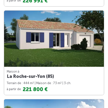
226 991 €
à partir de
Maison à
La Roche-sur-Yon (85)
2
2
Terrain de : 444 m
| Maison de : 73 m
| 3 ch.
221 800 €
à partir de