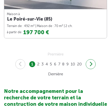
Maison à
Le Poiré-sur-Vie (85)
2
2
Terrain de : 492 m
| Maison de : 70 m
| 2 ch.
197 700 €
à partir de
Première
1
2
3
4
5
6
7
8
9
10
20
Dernière
Notre accompagnement pour la
recherche de votre terrain et la
construction de votre maison individuelle