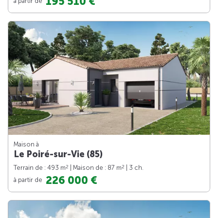
195 510 €
à partir de
Maison à
Le Poiré-sur-Vie (85)
2
2
Terrain de : 493 m
| Maison de : 87 m
| 3 ch.
226 000 €
à partir de