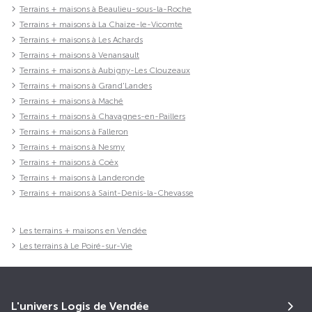
Terrains + maisons à Beaulieu-sous-la-Roche
Terrains + maisons à La Chaize-le-Vicomte
Terrains + maisons à Les Achards
Terrains + maisons à Venansault
Terrains + maisons à Aubigny-Les Clouzeaux
Terrains + maisons à Grand'Landes
Terrains + maisons à Maché
Terrains + maisons à Chavagnes-en-Paillers
Terrains + maisons à Falleron
Terrains + maisons à Nesmy
Terrains + maisons à Coëx
Terrains + maisons à Landeronde
Terrains + maisons à Saint-Denis-la-Chevasse
Les terrains + maisons en Vendée
Les terrains à Le Poiré-sur-Vie
L'univers Logis de Vendée