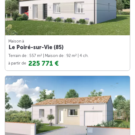
Maison à
Le Poiré-sur-Vie (85)
2
2
Terrain de : 557 m
| Maison de : 92 m
| 4 ch.
225 771 €
à partir de