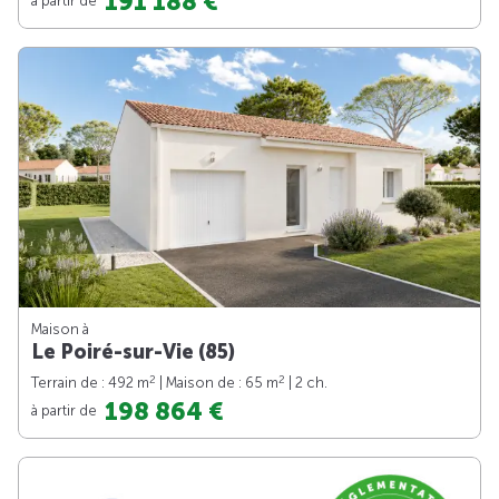
191 188 €
Maison à
Le Poiré-sur-Vie (85)
2
2
Terrain de : 492 m
| Maison de : 65 m
| 2 ch.
198 864 €
à partir de