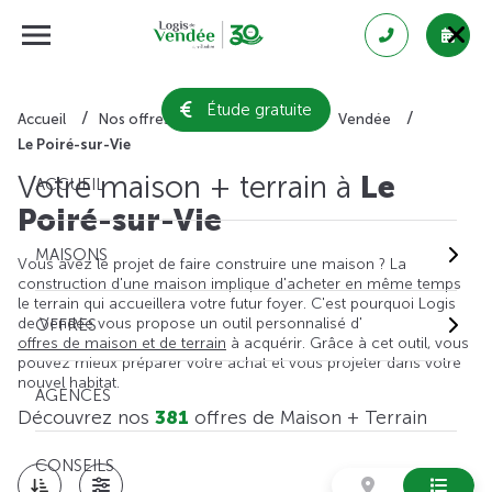
Étude gratuite
Accueil
Nos offres de maison + terrain
Vendée
Le Poiré-sur-Vie
Votre maison + terrain à
Le
ACCUEIL
Poiré-sur-Vie
MAISONS
Vous avez le projet de faire construire une maison ? La
construction d'une maison implique d'acheter en même temps
le terrain qui accueillera votre futur foyer. C'est pourquoi Logis
de Vendée vous propose un outil personnalisé d'
OFFRES
offres de maison et de terrain
à acquérir. Grâce à cet outil, vous
pouvez mieux préparer votre achat et vous projeter dans votre
nouvel habitat.
AGENCES
Découvrez nos
381
offres de Maison + Terrain
CONSEILS