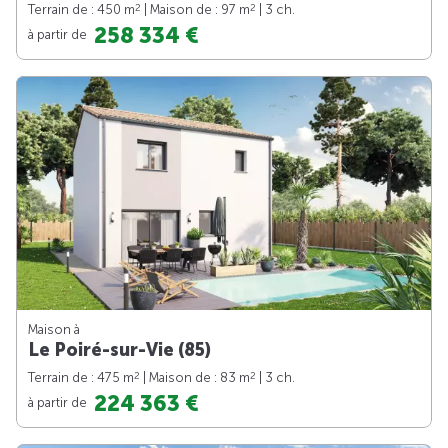
2
2
Terrain de : 450 m
| Maison de : 97 m
| 3 ch.
258 334 €
à partir de
Maison à
Le Poiré-sur-Vie (85)
2
2
Terrain de : 475 m
| Maison de : 83 m
| 3 ch.
224 363 €
à partir de