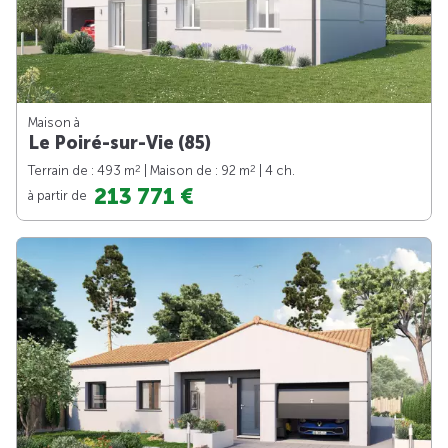
Maison à
Le Poiré-sur-Vie (85)
2
2
Terrain de : 493 m
| Maison de : 92 m
| 4 ch.
213 771 €
à partir de