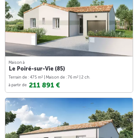
Maison à
Le Poiré-sur-Vie (85)
2
2
Terrain de : 475 m
| Maison de : 76 m
| 2 ch.
211 891 €
à partir de