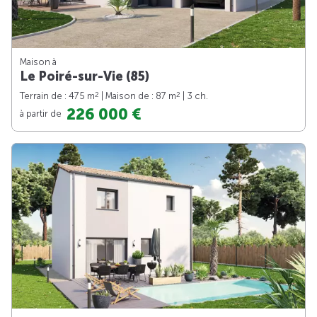
Maison à
Le Poiré-sur-Vie (85)
2
2
Terrain de : 475 m
| Maison de : 87 m
| 3 ch.
226 000 €
à partir de