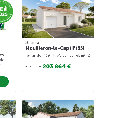
Maison à
Mouilleron-le-Captif (85)
les
2
2
Terrain de : 469 m
| Maison de : 65 m
| 2
ales
ch.
e
203 864 €
à partir de
ons