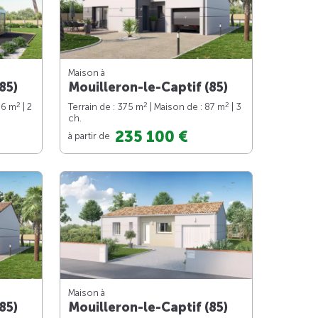
Maison à
85)
Mouilleron-le-Captif (85)
2
2
2
66 m
| 2
Terrain de : 375 m
| Maison de : 87 m
| 3
ch.
235 100 €
à partir de
Maison à
85)
Mouilleron-le-Captif (85)