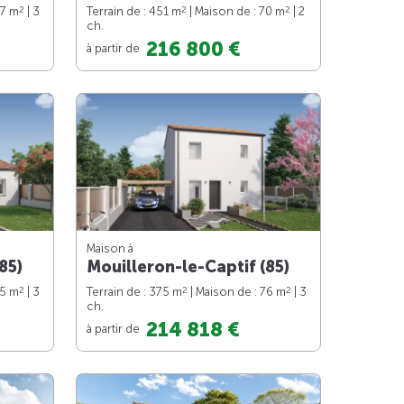
2
2
2
87 m
| 3
Terrain de : 451 m
| Maison de : 70 m
| 2
ch.
216 800 €
à partir de
Maison à
85)
Mouilleron-le-Captif (85)
2
2
2
75 m
| 3
Terrain de : 375 m
| Maison de : 76 m
| 3
ch.
214 818 €
à partir de