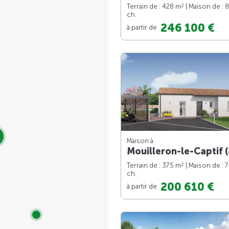
2
Terrain de : 428 m
| Maison de : 
ch.
246 100 €
à partir de
Maison à
Mouilleron-le-Captif (
2
Terrain de : 375 m
| Maison de : 
ch.
200 610 €
à partir de