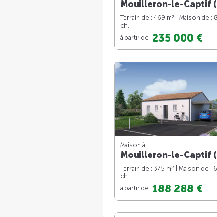
Mouilleron-le-Captif (
2
Terrain de : 469 m
| Maison de : 
ch.
235 000 €
à partir de
Maison à
Mouilleron-le-Captif (
2
Terrain de : 375 m
| Maison de : 
ch.
188 288 €
à partir de