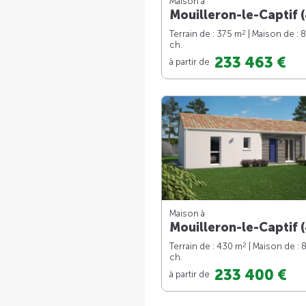
Maison à
Mouilleron-le-Captif (
2
Terrain de : 375 m
| Maison de : 
ch.
233 463 €
à partir de
Maison à
Mouilleron-le-Captif (
2
Terrain de : 430 m
| Maison de : 
ch.
233 400 €
à partir de