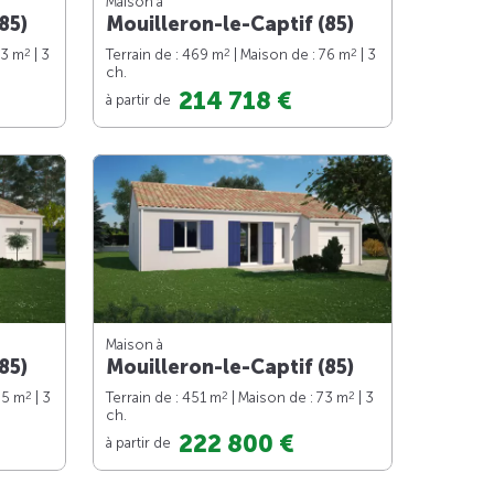
Maison à
85)
Mouilleron-le-Captif (85)
2
2
2
83 m
| 3
Terrain de : 469 m
| Maison de : 76 m
| 3
ch.
214 718 €
à partir de
Maison à
85)
Mouilleron-le-Captif (85)
2
2
2
85 m
| 3
Terrain de : 451 m
| Maison de : 73 m
| 3
ch.
222 800 €
à partir de