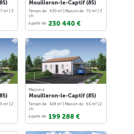
85)
Mouilleron-le-Captif (85)
2
2
2
87 m
| 3
Terrain de : 430 m
| Maison de : 76 m
| 3
ch.
230 440 €
à partir de
Maison à
85)
Mouilleron-le-Captif (85)
2
2
2
65 m
| 2
Terrain de : 428 m
| Maison de : 65 m
| 2
ch.
199 288 €
à partir de