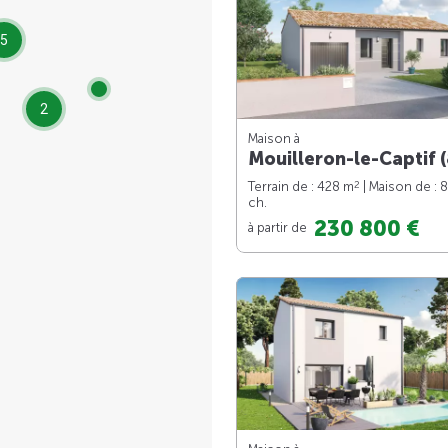
5
2
Maison à
Mouilleron-le-Captif (
2
Terrain de : 428 m
| Maison de : 
ch.
230 800 €
à partir de