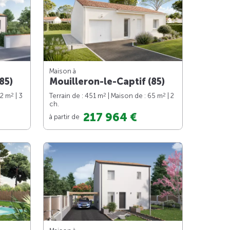
Maison à
85)
Mouilleron-le-Captif (85)
2
2
2
82 m
| 3
Terrain de : 451 m
| Maison de : 65 m
| 2
ch.
217 964 €
à partir de