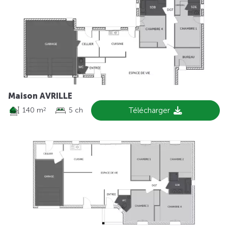
Maison AVRILLE
140 m
5 ch
Télécharger
2