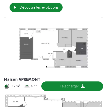
Découvrir les évolutions
Maison APREMONT
98 m
4 ch
Télécharger
2