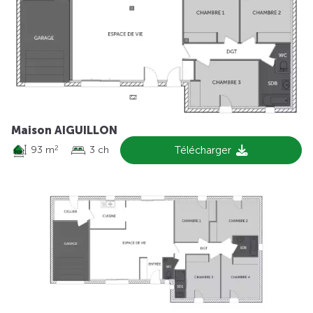
Maison AIGUILLON
93 m
3 ch
Télécharger
2