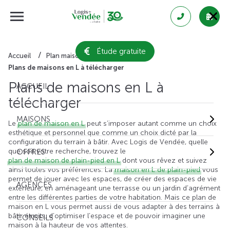
Étude gratuite
Accueil
Plan maison gratuit
Plans de maisons en L à télécharger
Plans de maisons en L à
ACCUEIL
télécharger
MAISONS
Le
plan de maison en L
peut s’imposer autant comme un choix
esthétique et personnel que comme un choix dicté par la
configuration du terrain à bâtir. Avec Logis de Vendée, quelle
que soit votre recherche, trouvez le
OFFRES
plan de maison de plain-pied en L
dont vous rêvez et suivez
ainsi toutes vos préférences. La
maison en L de plain-pied
vous
permet de jouer avec les espaces, de créer des espaces de vie
AGENCES
extérieure, en aménageant une terrasse ou un jardin d’agrément
entre les différentes parties de votre habitation. Mais ce plan de
maison en L vous permet aussi de vous adapter à des terrains à
bâtir étroits, d’optimiser l’espace et de pouvoir imaginer une
CONSEILS
maison à la hauteur de vos attentes.