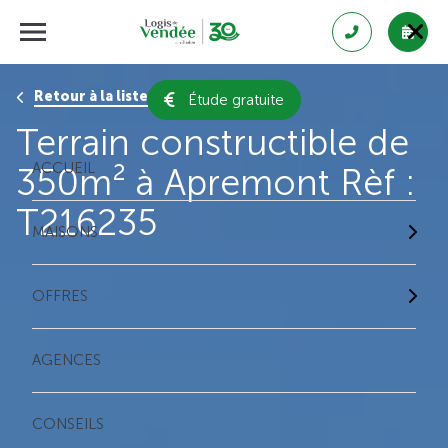
Retour à la liste des résultats
Étude gratuite
Terrain constructible de
ACCUEIL
350m² à Apremont Rèf :
T216235
MAISONS
OFFRES
AGENCES
CONSEILS