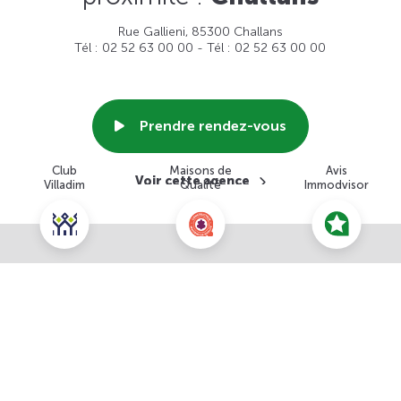
Rue Gallieni, 85300 Challans
Tél : 02 52 63 00 00 - Tél : 02 52 63 00 00
Prendre rendez-vous
Club
Maisons de
Avis
Voir cette agence
Villadim
Qualité
Immodvisor
Nous contacter pour ce terrain
NOUS CONTACTER
POUR CETTE OFFRE