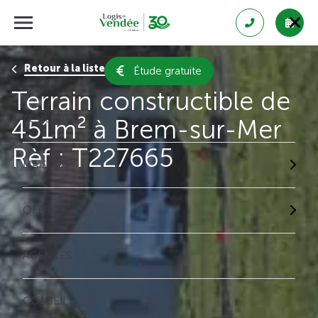
Retour à la liste des résultats
Étude gratuite
Terrain constructible de
ACCUEIL
451m² à Brem-sur-Mer
Rèf : T227665
MAISONS
OFFRES
AGENCES
CONSEILS