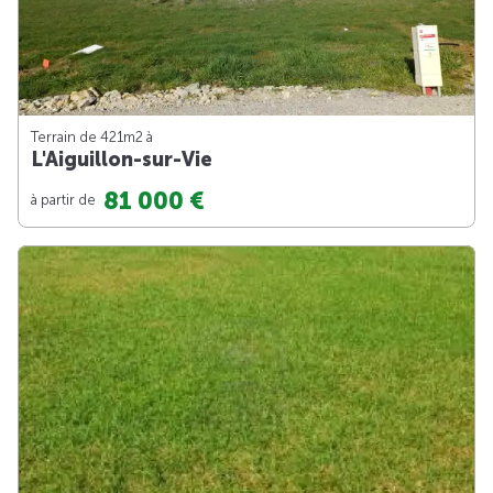
Terrain de 421m
2
à
L'Aiguillon-sur-Vie
81 000 €
à partir de