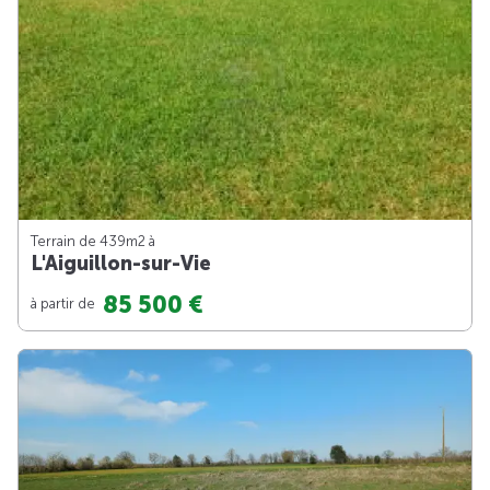
Terrain de 439m
2
à
L'Aiguillon-sur-Vie
85 500 €
à partir de