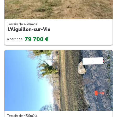
Terrain de 430m
2
à
L'Aiguillon-sur-Vie
79 700 €
à partir de
Terrain de 456m
2
à