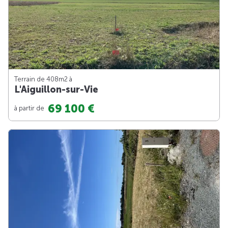
Terrain de 408m
2
à
L'Aiguillon-sur-Vie
69 100 €
à partir de