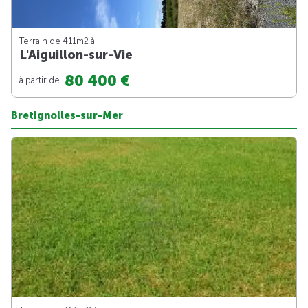
Terrain de 411m
2
à
L'Aiguillon-sur-Vie
80 400 €
à partir de
Bretignolles-sur-Mer