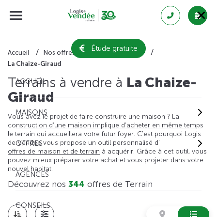
Étude gratuite
Accueil
Nos offres de terrain
Vendée
La Chaize-Giraud
Terrains à vendre à
La Chaize-
ACCUEIL
Giraud
MAISONS
Vous avez le projet de faire construire une maison ? La
construction d'une maison implique d'acheter en même temps
le terrain qui accueillera votre futur foyer. C'est pourquoi Logis
de Vendée vous propose un outil personnalisé d'
OFFRES
offres de maison et de terrain
à acquérir. Grâce à cet outil, vous
pouvez mieux préparer votre achat et vous projeter dans votre
nouvel habitat.
AGENCES
Découvrez nos
344
offres de Terrain
CONSEILS