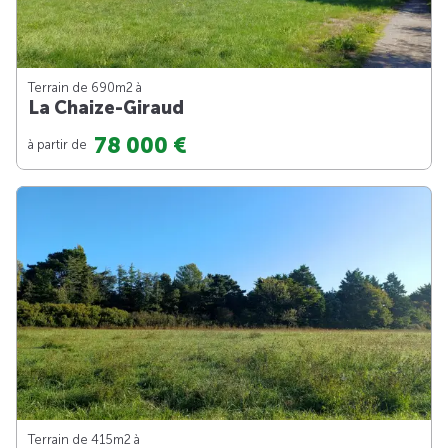
Terrain de 690m
2
à
La Chaize-Giraud
78 000 €
à partir de
Terrain de 415m
2
à