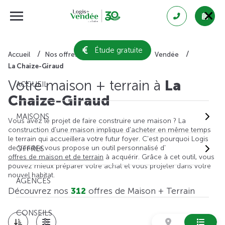
Étude gratuite
Accueil
Nos offres de maison + terrain
Vendée
La Chaize-Giraud
Votre maison + terrain à
La
ACCUEIL
Chaize-Giraud
MAISONS
Vous avez le projet de faire construire une maison ? La
construction d'une maison implique d'acheter en même temps
le terrain qui accueillera votre futur foyer. C'est pourquoi Logis
de Vendée vous propose un outil personnalisé d'
OFFRES
offres de maison et de terrain
à acquérir. Grâce à cet outil, vous
pouvez mieux préparer votre achat et vous projeter dans votre
nouvel habitat.
AGENCES
Découvrez nos
312
offres de Maison + Terrain
CONSEILS