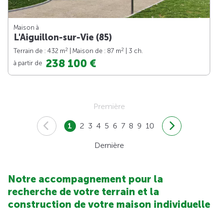
Maison à
L'Aiguillon-sur-Vie (85)
2
2
Terrain de : 432 m
| Maison de : 87 m
| 3 ch.
238 100 €
à partir de
Première
1
2
3
4
5
6
7
8
9
10
Dernière
Notre accompagnement pour la
recherche de votre terrain et la
construction de votre maison individuelle