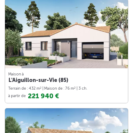
Maison à
L'Aiguillon-sur-Vie (85)
2
2
Terrain de : 432 m
| Maison de : 76 m
| 3 ch.
221 940 €
à partir de