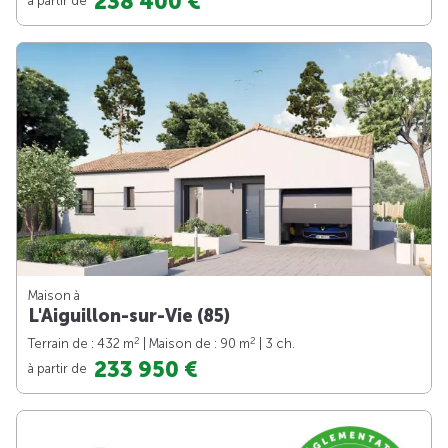
238 400 €
Maison à
L'Aiguillon-sur-Vie (85)
2
2
Terrain de : 432 m
| Maison de : 90 m
| 3 ch.
233 950 €
à partir de