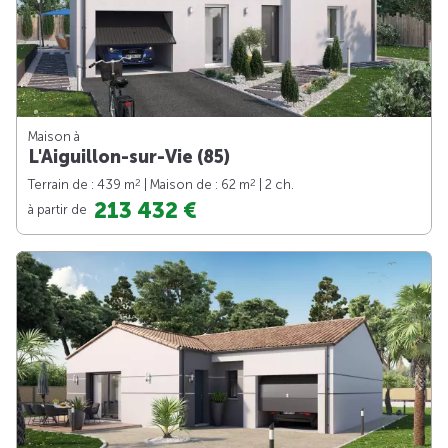
Maison à
L'Aiguillon-sur-Vie (85)
2
2
Terrain de : 439 m
| Maison de : 62 m
| 2 ch.
213 432 €
à partir de