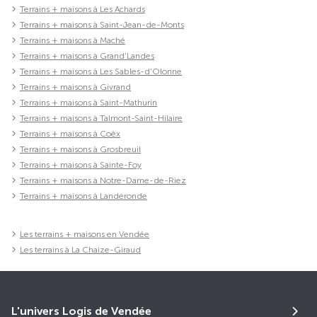
Terrains + maisons à Les Achards
Terrains + maisons à Saint-Jean-de-Monts
Terrains + maisons à Maché
Terrains + maisons à Grand'Landes
Terrains + maisons à Les Sables-d'Olonne
Terrains + maisons à Givrand
Terrains + maisons à Saint-Mathurin
Terrains + maisons à Talmont-Saint-Hilaire
Terrains + maisons à Coëx
Terrains + maisons à Grosbreuil
Terrains + maisons à Sainte-Foy
Terrains + maisons à Notre-Dame-de-Riez
Terrains + maisons à Landeronde
Les terrains + maisons en Vendée
Les terrains à La Chaize-Giraud
L'univers Logis de Vendée