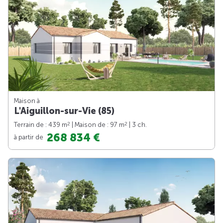
Maison à
L'Aiguillon-sur-Vie (85)
2
2
Terrain de : 439 m
| Maison de : 97 m
| 3 ch.
268 834 €
à partir de