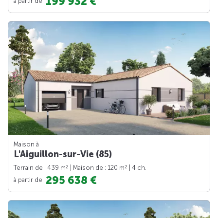
199 932 €
à partir de
Maison à
L'Aiguillon-sur-Vie (85)
2
2
Terrain de : 439 m
| Maison de : 120 m
| 4 ch.
295 638 €
à partir de