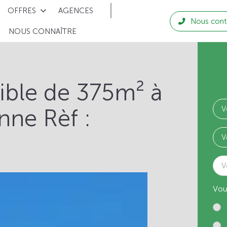
OFFRES
AGENCES
Nous cont
NOUS CONNAÎTRE
tible de 375m² à
nne Rèf :
V
Vou