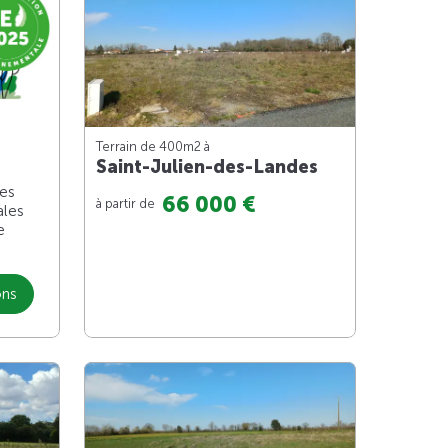
Terrain de 400m
2
à
Saint-Julien-des-Landes
les
66 000 €
à partir de
ales
e
ons