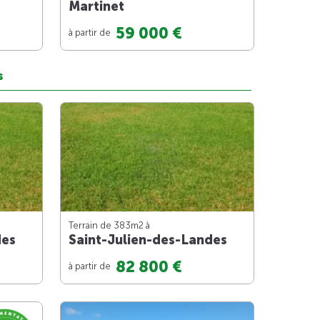
Martinet
59 000 €
à partir de
s
Terrain de 383m
2
à
des
Saint-Julien-des-Landes
82 800 €
à partir de