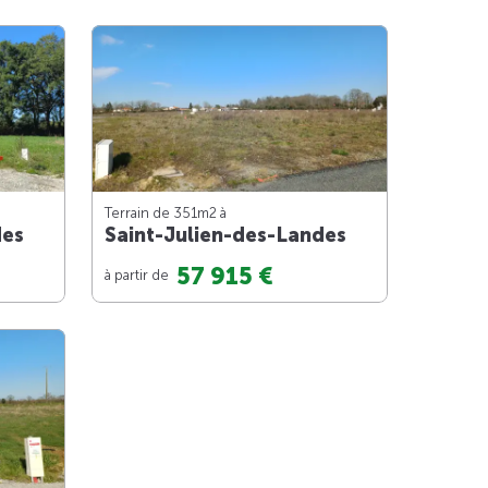
Terrain de 351m
2
à
des
Saint-Julien-des-Landes
57 915 €
à partir de