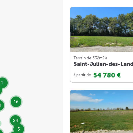
Terrain de 332m
2
à
Saint-Julien-des-Lan
54 780 €
à partir de
2
16
2
34
5