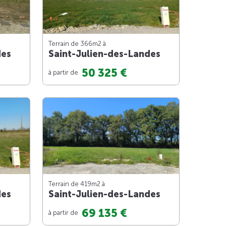
Terrain de 366m
2
à
des
Saint-Julien-des-Landes
50 325 €
à partir de
Terrain de 419m
2
à
des
Saint-Julien-des-Landes
69 135 €
à partir de