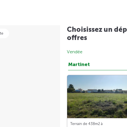
Choisissez un dép
te
offres
Vendée
Martinet
Terrain de 438m
2
à