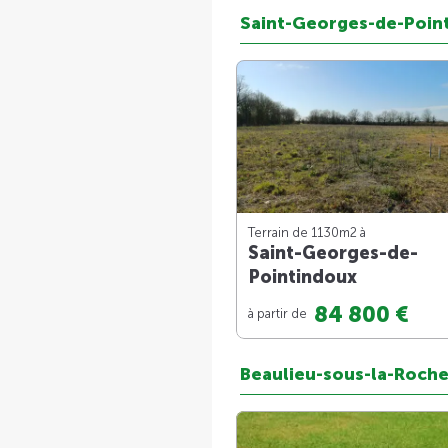
Saint-Georges-de-Poin
Terrain de 1130m
2
à
Saint-Georges-de-
Pointindoux
84 800 €
à partir de
Beaulieu-sous-la-Roch