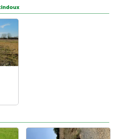
tindoux
e