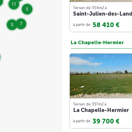
11
Terrain de 354m
2
à
5
Saint-Julien-des-Lan
58 410 €
7
à partir de
5
La Chapelle-Hermier
Terrain de 397m
2
à
La Chapelle-Hermier
39 700 €
à partir de