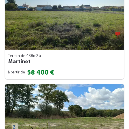
Terrain de 438m
2
à
Martinet
58 400 €
à partir de