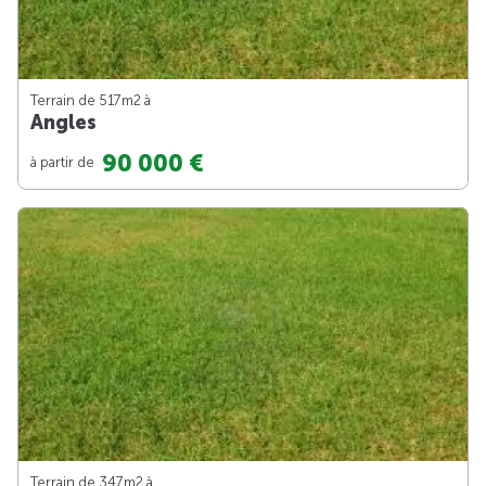
Terrain de 517m
2
à
Angles
90 000 €
à partir de
Terrain de 347m
2
à