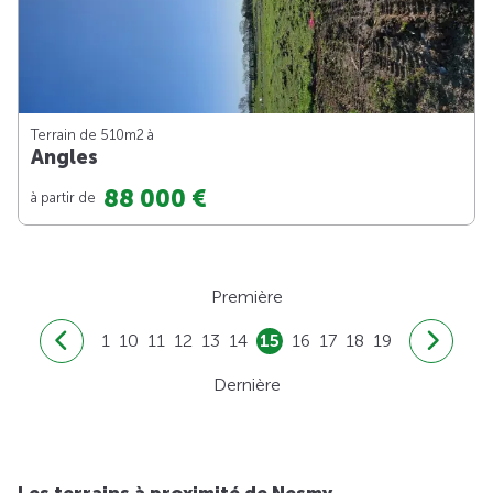
Terrain de 510m
2
à
Angles
88 000 €
à partir de
Première
1
10
11
12
13
14
15
16
17
18
19
Dernière
Les terrains à proximité de Nesmy