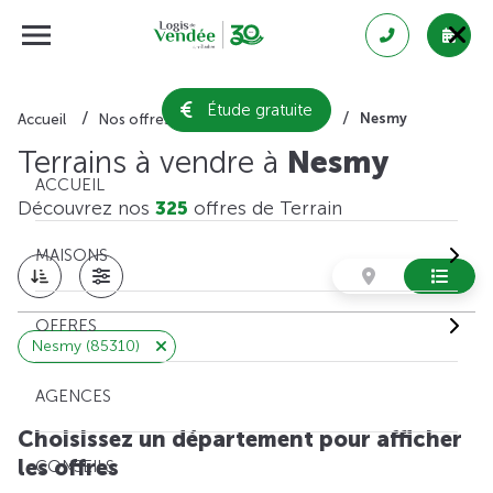
Étude gratuite
Nesmy
Accueil
Nos offres de terrain
Vendée
Terrains à vendre à
Nesmy
ACCUEIL
Découvrez nos
325
offres de Terrain
MAISONS
OFFRES
Nesmy (85310)
AGENCES
Choisissez un département pour afficher
les offres
CONSEILS