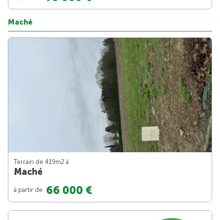
Maché
Terrain de 419m
2
à
Maché
66 000 €
à partir de