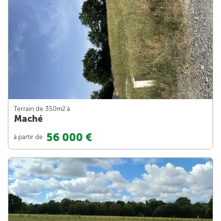
Terrain de 350m
2
à
Maché
56 000 €
à partir de