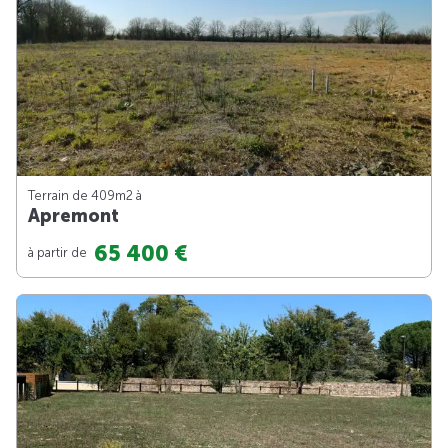
Terrain de 409m
2
à
Apremont
65 400 €
à partir de