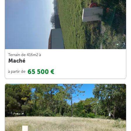
Terrain de 416m
2
à
Maché
65 500 €
à partir de