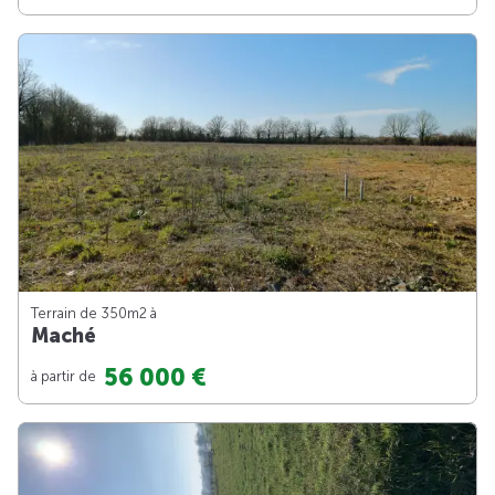
Terrain de 350m
2
à
Maché
56 000 €
à partir de