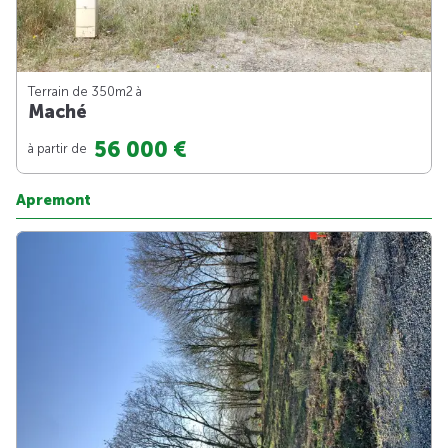
Terrain de 350m
2
à
Maché
56 000 €
à partir de
Apremont