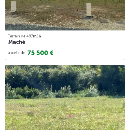
Terrain de 487m
2
à
Maché
75 500 €
à partir de