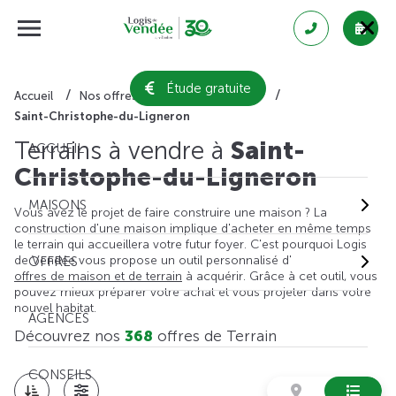
Étude gratuite
Accueil
Nos offres de terrain
Vendée
Saint-Christophe-du-Ligneron
Terrains à vendre à
Saint-
ACCUEIL
Christophe-du-Ligneron
MAISONS
Vous avez le projet de faire construire une maison ? La
construction d'une maison implique d'acheter en même temps
le terrain qui accueillera votre futur foyer. C'est pourquoi Logis
de Vendée vous propose un outil personnalisé d'
OFFRES
offres de maison et de terrain
à acquérir. Grâce à cet outil, vous
pouvez mieux préparer votre achat et vous projeter dans votre
nouvel habitat.
AGENCES
Découvrez nos
368
offres de Terrain
CONSEILS