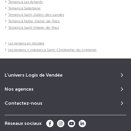
Terrains à Les Achards
Terrains à Sallertaine
Terrains à Saint-Julien-des-Landes
Terrains à Notre-Dame-de-Riez
Terrains à Saint-Hilaire-de-Riez
Les terrains en Vendée
Les terrains + maisons à Saint-Christophe-du-Ligneron
L'univers Logis de Vendée
Nos agences
Contactez-nous
Réseaux sociaux