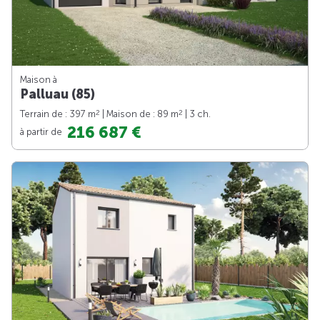
Maison à
Palluau (85)
2
2
Terrain de : 397 m
| Maison de : 89 m
| 3 ch.
216 687 €
à partir de