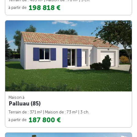
198 818 €
à partir de
Maison à
Palluau (85)
2
2
Terrain de : 371 m
| Maison de : 73 m
| 3 ch.
187 800 €
à partir de