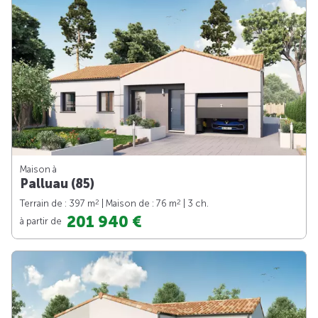
Maison à
Palluau (85)
2
2
Terrain de : 397 m
| Maison de : 76 m
| 3 ch.
201 940 €
à partir de