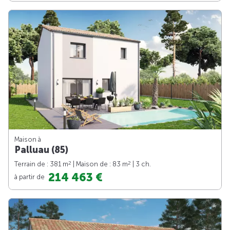
Maison à
Palluau (85)
2
2
Terrain de : 381 m
| Maison de : 83 m
| 3 ch.
214 463 €
à partir de