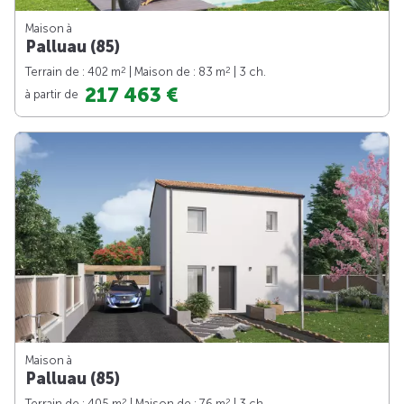
Maison à
Palluau (85)
2
2
Terrain de : 402 m
| Maison de : 83 m
| 3 ch.
217 463 €
à partir de
Maison à
Palluau (85)
2
2
Terrain de : 405 m
| Maison de : 76 m
| 3 ch.