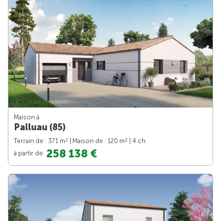
Maison à
Palluau (85)
2
2
Terrain de : 371 m
| Maison de : 120 m
| 4 ch.
258 138 €
à partir de