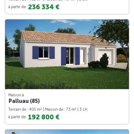
236 334 €
à partir de
Maison à
Palluau (85)
2
2
Terrain de : 405 m
| Maison de : 73 m
| 3 ch.
192 800 €
à partir de