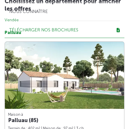
Choisissez un département pour afficher
les offres
NOUS CONNAÎTRE
Vendée
TÉLÉCHARGER NOS BROCHURES
Palluau
Maison à
Palluau (85)
2
2
Terrain de : 402 m
| Maison de : 97 m
| 3 ch.