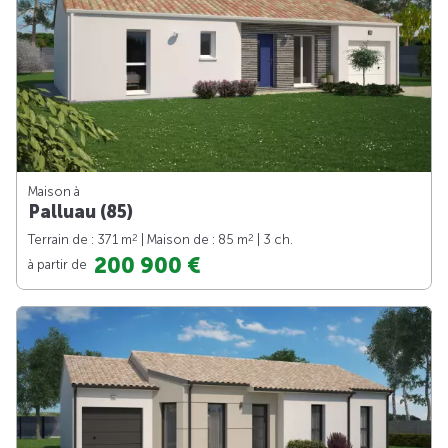
Maison à
Palluau (85)
2
2
Terrain de : 371 m
| Maison de : 85 m
| 3 ch.
200 900 €
à partir de