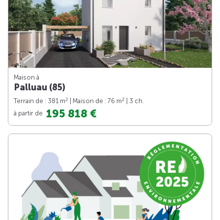
Maison à
Palluau (85)
2
2
Terrain de : 381 m
| Maison de : 76 m
| 3 ch.
195 818 €
à partir de