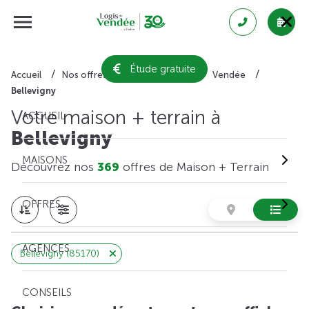
Étude gratuite
Accueil
Nos offres de maison + terrain
Vendée
Bellevigny
Votre maison + terrain à
ACCUEIL
Bellevigny
MAISONS
Découvrez nos
369
offres de Maison + Terrain
OFFRES
AGENCES
Bellevigny (85170)
CONSEILS