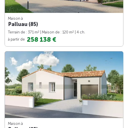
Maison à
Palluau (85)
2
2
Terrain de : 371 m
| Maison de : 120 m
| 4 ch.
258 138 €
à partir de
Maison à