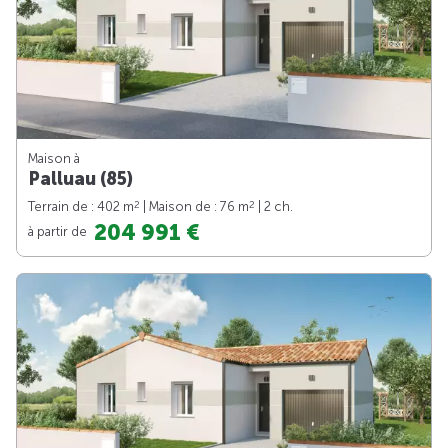
Maison à
Palluau (85)
2
2
Terrain de : 402 m
| Maison de : 76 m
| 2 ch.
204 991 €
à partir de