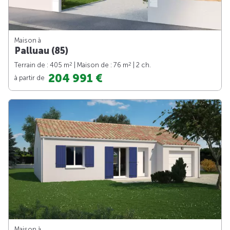
Maison à
Palluau (85)
2
2
Terrain de : 405 m
| Maison de : 76 m
| 2 ch.
204 991 €
à partir de
Maison à