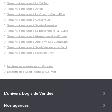
Terrains + maisons à Le Tablier
Terrains + maisons à Avrillé
Terrains + maisons à Le Champ-Saint-Père
Terrains + maisons à Grosbreuil
Terrains + maisons à Sainte-Hermine
Terrains + maisons à La Bretonnière-la-Claye
Terrains + maisons à Mareuil-sur-Lay-Dissais
Terrains + maisons à Aubigny-Les Clouzeaux
Terrains + maisons à Saint-Vincent-sur-Jard
Terrains + maisons à Rives de l'Yon
Les terrains + maisons en Vendée
Les terrains à Saint-Benoist-sur-Mer
L'univers Logis de Vendée
Nos agences