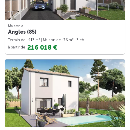
Maison à
Angles (85)
2
2
Terrain de : 413 m
| Maison de : 76 m
| 3 ch.
216 018 €
à partir de