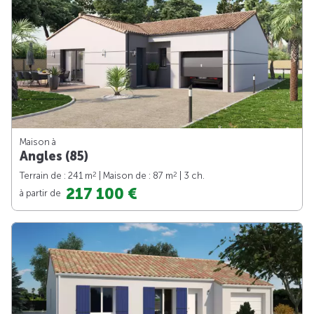
Maison à
Angles (85)
2
2
Terrain de : 241 m
| Maison de : 87 m
| 3 ch.
217 100 €
à partir de