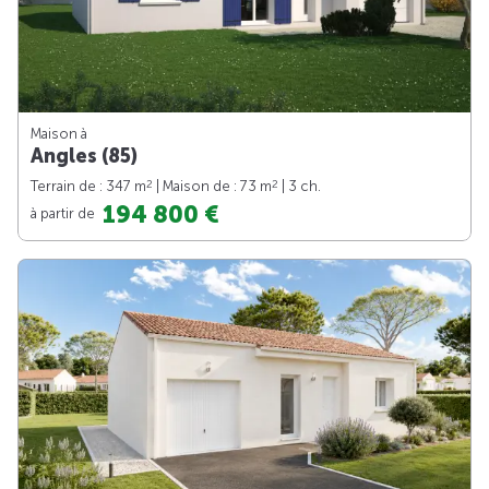
Maison à
Angles (85)
2
2
Terrain de : 347 m
| Maison de : 73 m
| 3 ch.
194 800 €
à partir de