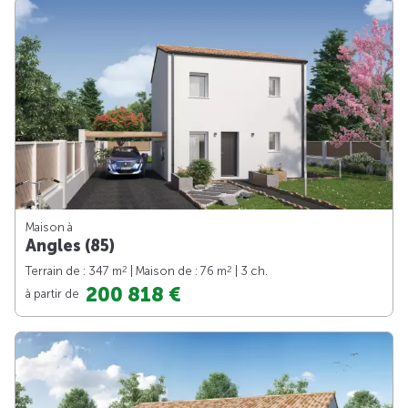
Maison à
Angles (85)
2
2
Terrain de : 347 m
| Maison de : 76 m
| 3 ch.
200 818 €
à partir de