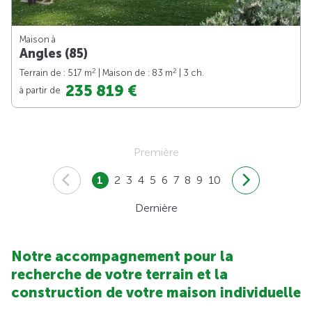
Maison à
Angles (85)
2
2
Terrain de : 517 m
| Maison de : 83 m
| 3 ch.
235 819 €
à partir de
Première
1
2
3
4
5
6
7
8
9
10
Dernière
Notre accompagnement pour la
recherche de votre terrain et la
construction de votre maison individuelle