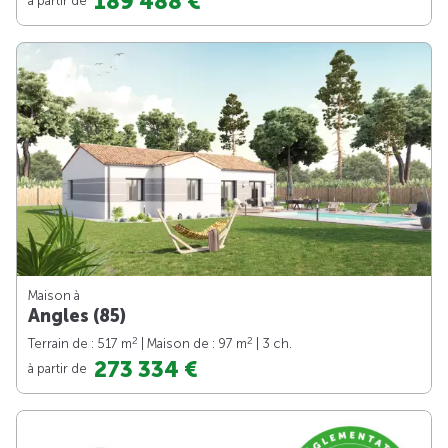
189 488 €
Maison à
Angles (85)
2
2
Terrain de : 517 m
| Maison de : 97 m
| 3 ch.
273 334 €
à partir de