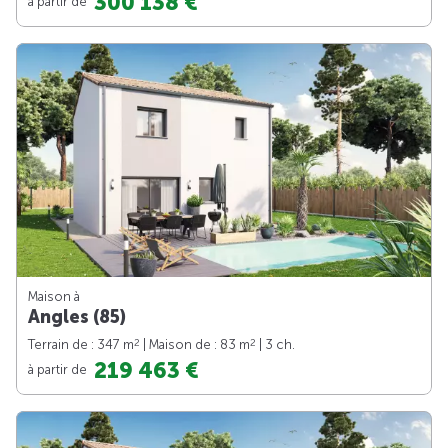
300 138 €
à partir de
Maison à
Angles (85)
2
2
Terrain de : 347 m
| Maison de : 83 m
| 3 ch.
219 463 €
à partir de