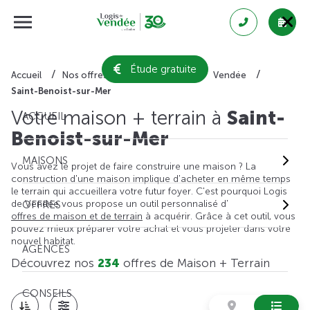
Étude gratuite
Accueil
Nos offres de maison + terrain
Vendée
Saint-Benoist-sur-Mer
Votre maison + terrain à
Saint-
ACCUEIL
Benoist-sur-Mer
MAISONS
Vous avez le projet de faire construire une maison ? La
construction d'une maison implique d'acheter en même temps
le terrain qui accueillera votre futur foyer. C'est pourquoi Logis
de Vendée vous propose un outil personnalisé d'
OFFRES
offres de maison et de terrain
à acquérir. Grâce à cet outil, vous
pouvez mieux préparer votre achat et vous projeter dans votre
nouvel habitat.
AGENCES
Découvrez nos
234
offres de Maison + Terrain
CONSEILS