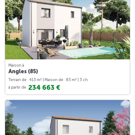
Maison à
Angles (85)
2
2
Terrain de : 413 m
| Maison de : 83 m
| 3 ch.
234 663 €
à partir de