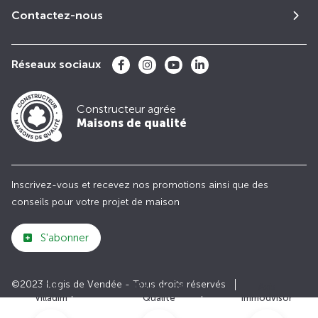
Contactez-nous
Réseaux sociaux
Constructeur agrée
Maisons de qualité
Inscrivez-vous et recevez nos promotions ainsi que des
conseils pour votre projet de maison
S'abonner
©2023 Logis de Vendée - Tous droits réservés
Club
Maisons de
Avis
Villadim
Qualité
Immodvisor
Plan du site
Paramètres des cookies