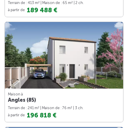
2
2
Terrain de : 413 m
| Maison de : 65 m
| 2 ch.
189 488 €
à partir de
Maison à
Angles (85)
2
2
Terrain de : 241 m
| Maison de : 76 m
| 3 ch.
196 818 €
à partir de