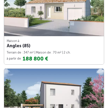
Maison à
Angles (85)
2
2
Terrain de : 347 m
| Maison de : 70 m
| 2 ch.
188 800 €
à partir de