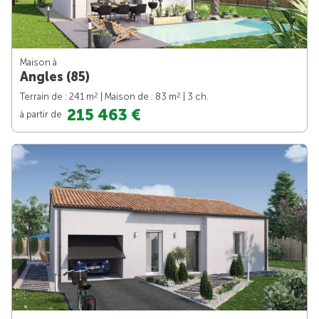
Maison à
Angles (85)
2
2
Terrain de : 241 m
| Maison de : 83 m
| 3 ch.
215 463 €
à partir de