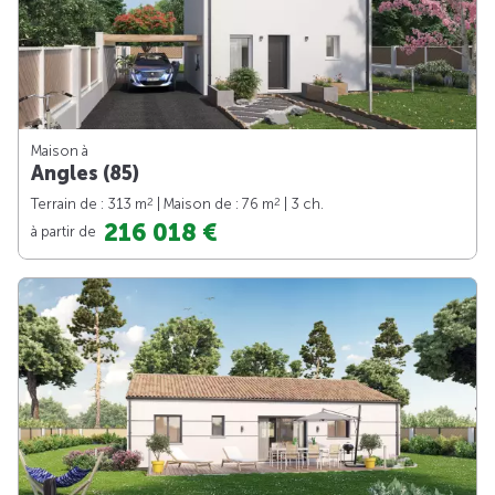
Maison à
Angles (85)
2
2
Terrain de : 313 m
| Maison de : 76 m
| 3 ch.
216 018 €
à partir de