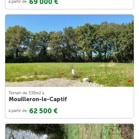
69 000 €
à partir de
Terrain de 338m
2
à
Mouilleron-le-Captif
62 500 €
à partir de