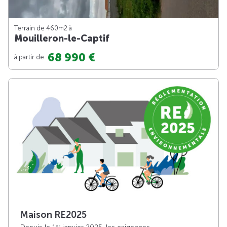
Terrain de 460m
2
à
Mouilleron-le-Captif
68 990 €
à partir de
Maison RE2025
er