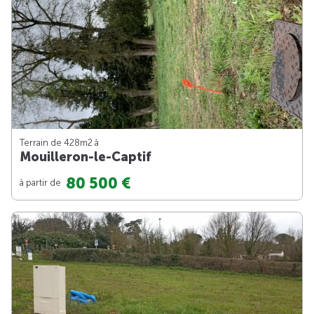
Terrain de 428m
2
à
Mouilleron-le-Captif
80 500 €
à partir de