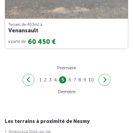
Terrain de 403m
2
à
Venansault
60 450 €
à partir de
Première
1
2
3
4
5
6
7
8
9
10
Dernière
Les terrains à proximité de Nesmy
Terrains à Le Poiré-sur-Vie