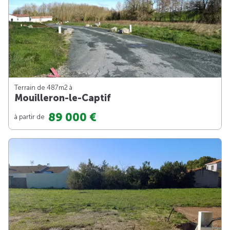
Terrain de 487m
2
à
Mouilleron-le-Captif
89 000 €
à partir de