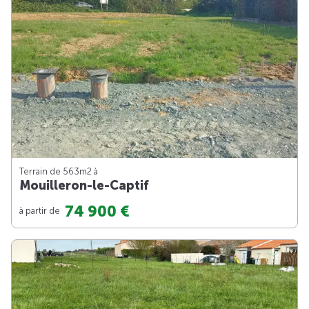
Terrain de 563m
2
à
Mouilleron-le-Captif
74 900 €
à partir de