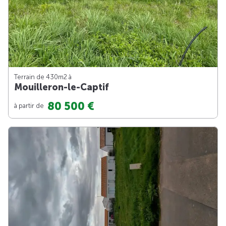
Terrain de 430m
2
à
Mouilleron-le-Captif
80 500 €
à partir de