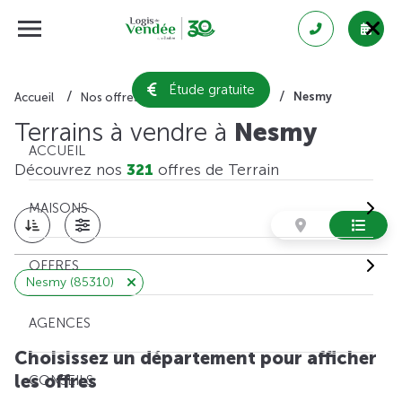
Étude gratuite
Nesmy
Accueil
Nos offres de terrain
Vendée
Terrains à vendre à
Nesmy
ACCUEIL
Découvrez nos
321
offres de Terrain
MAISONS
OFFRES
Nesmy (85310)
AGENCES
Choisissez un département pour afficher
les offres
CONSEILS