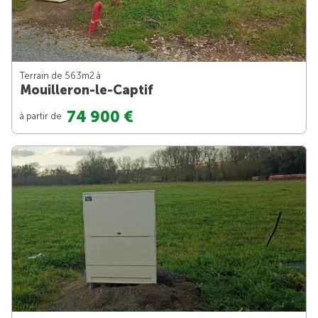
Terrain de 563m
2
à
Mouilleron-le-Captif
74 900 €
à partir de