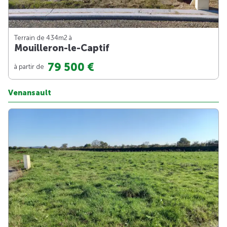
Terrain de 434m
2
à
Mouilleron-le-Captif
79 500 €
à partir de
Venansault