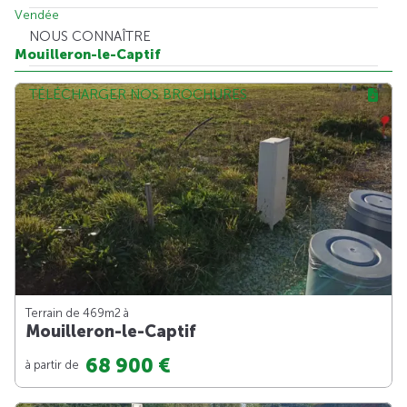
Vendée
NOUS CONNAÎTRE
Mouilleron-le-Captif
TÉLÉCHARGER NOS BROCHURES
Terrain de 469m
2
à
Mouilleron-le-Captif
68 900 €
à partir de