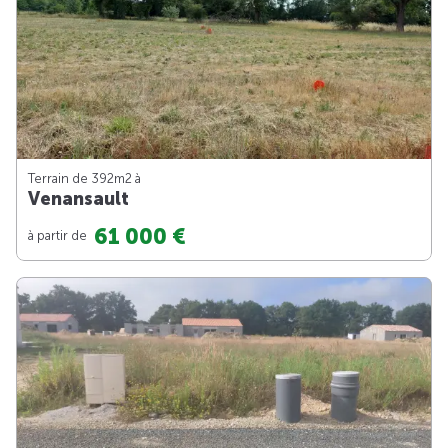
Terrain de 392m
2
à
Venansault
61 000 €
à partir de