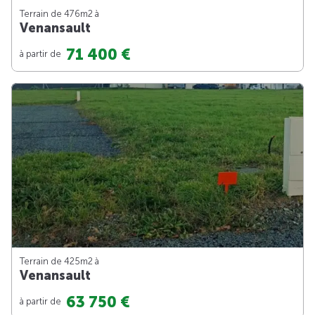
Terrain de 476m
2
à
Venansault
71 400 €
à partir de
Terrain de 425m
2
à
Venansault
63 750 €
à partir de