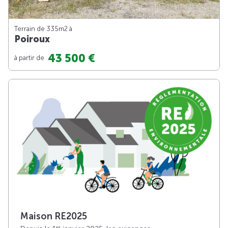
Terrain de 335m
2
à
Poiroux
43 500 €
à partir de
Maison RE2025
er