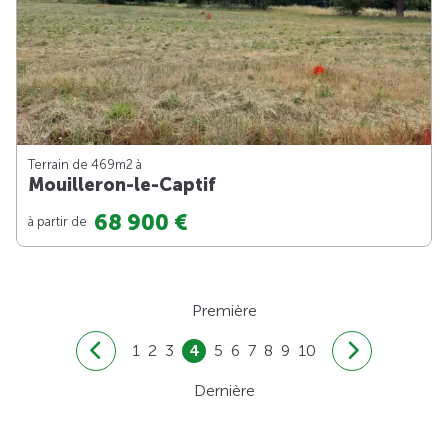
Terrain de 469m
2
à
Mouilleron-le-Captif
68 900 €
à partir de
Première
1
2
3
4
5
6
7
8
9
10
Dernière