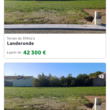
Terrain de 399m
2
à
Landeronde
42 300 €
à partir de