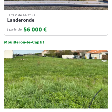
Terrain de 449m
2
à
Landeronde
56 000 €
à partir de
Mouilleron-le-Captif