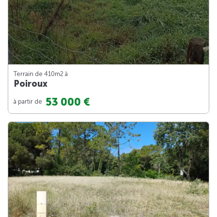
Terrain de 410m
2
à
Poiroux
53 000 €
à partir de