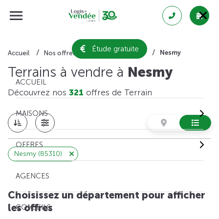
Étude gratuite
Nesmy
Accueil
Nos offres de terrain
Vendée
Terrains à vendre à
Nesmy
ACCUEIL
Découvrez nos
321
offres de Terrain
MAISONS
OFFRES
Nesmy (85310)
AGENCES
Choisissez un département pour afficher
les offres
CONSEILS