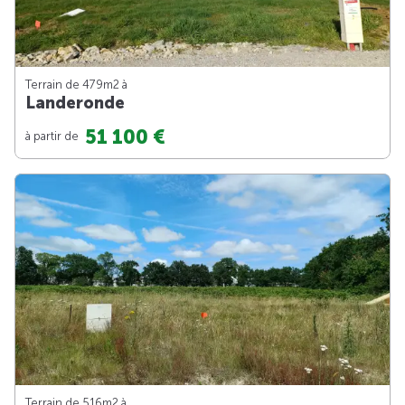
Terrain de 479m
2
à
Landeronde
51 100 €
à partir de
Terrain de 516m
2
à