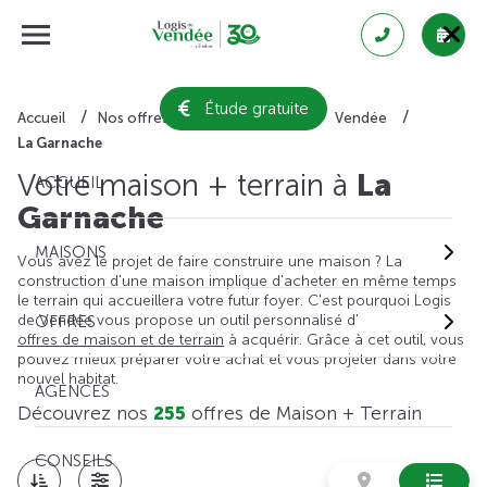
Étude gratuite
Accueil
Nos offres de maison + terrain
Vendée
La Garnache
Votre maison + terrain à
La
ACCUEIL
Garnache
MAISONS
Vous avez le projet de faire construire une maison ? La
construction d'une maison implique d'acheter en même temps
le terrain qui accueillera votre futur foyer. C'est pourquoi Logis
de Vendée vous propose un outil personnalisé d'
OFFRES
offres de maison et de terrain
à acquérir. Grâce à cet outil, vous
pouvez mieux préparer votre achat et vous projeter dans votre
nouvel habitat.
AGENCES
Découvrez nos
255
offres de Maison + Terrain
CONSEILS