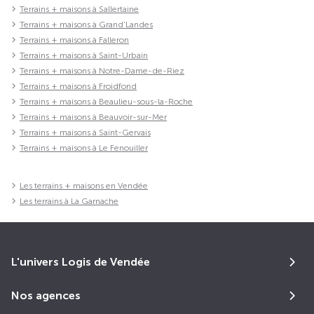
Terrains + maisons à Sallertaine
Terrains + maisons à Grand'Landes
Terrains + maisons à Falleron
Terrains + maisons à Saint-Urbain
Terrains + maisons à Notre-Dame-de-Riez
Terrains + maisons à Froidfond
Terrains + maisons à Beaulieu-sous-la-Roche
Terrains + maisons à Beauvoir-sur-Mer
Terrains + maisons à Saint-Gervais
Terrains + maisons à Le Fenouiller
Les terrains + maisons en Vendée
Les terrains à La Garnache
L'univers Logis de Vendée
Nos agences