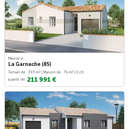
Maison à
La Garnache (85)
2
2
Terrain de : 393 m
| Maison de : 76 m
| 2 ch.
211 991 €
à partir de