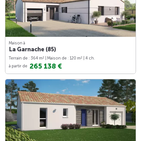
Maison à
La Garnache (85)
2
2
Terrain de : 364 m
| Maison de : 120 m
| 4 ch.
265 138 €
à partir de