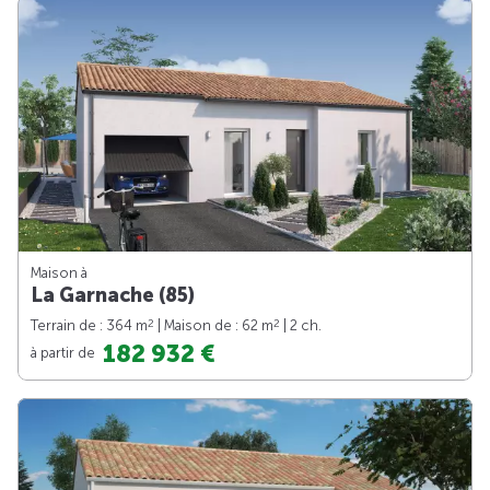
Maison à
La Garnache (85)
2
2
Terrain de : 364 m
| Maison de : 62 m
| 2 ch.
182 932 €
à partir de