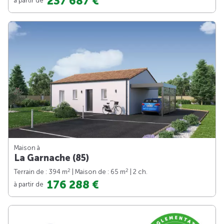
237 687 €
Maison à
La Garnache (85)
2
2
Terrain de : 394 m
| Maison de : 65 m
| 2 ch.
176 288 €
à partir de