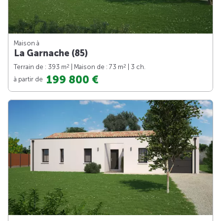
Maison à
La Garnache (85)
2
2
Terrain de : 393 m
| Maison de : 73 m
| 3 ch.
199 800 €
à partir de