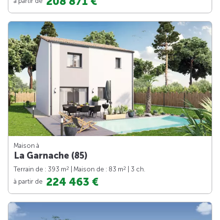
208 871 €
à partir de
Maison à
La Garnache (85)
2
2
Terrain de : 393 m
| Maison de : 83 m
| 3 ch.
224 463 €
à partir de