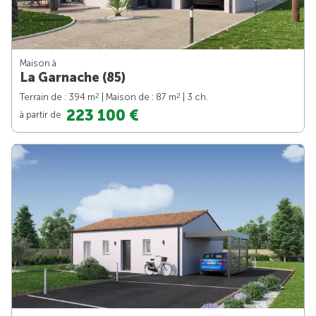
Maison à
La Garnache (85)
2
2
Terrain de : 394 m
| Maison de : 87 m
| 3 ch.
223 100 €
à partir de