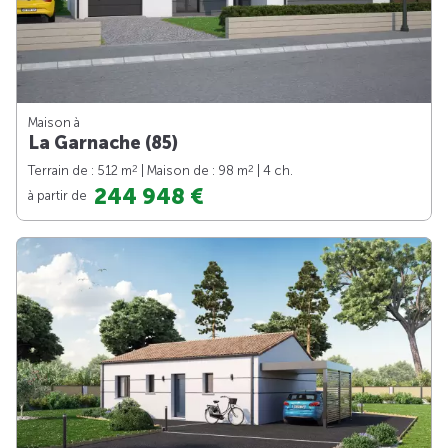
Maison à
La Garnache (85)
2
2
Terrain de : 512 m
| Maison de : 98 m
| 4 ch.
244 948 €
à partir de