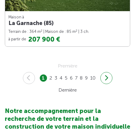
Maison à
La Garnache (85)
2
2
Terrain de : 364 m
| Maison de : 85 m
| 3 ch.
207 900 €
à partir de
Première
1
2
3
4
5
6
7
8
9
10
Dernière
Notre accompagnement pour la
recherche de votre terrain et la
construction de votre maison individuelle