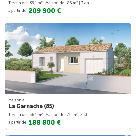
2
2
Terrain de : 394 m
| Maison de : 85 m
| 3 ch.
209 900 €
à partir de
Maison à
La Garnache (85)
2
2
Terrain de : 364 m
| Maison de : 70 m
| 2 ch.
188 800 €
à partir de