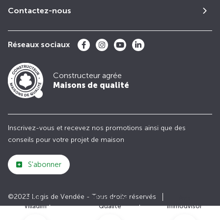
Contactez-nous
Réseaux sociaux
Constructeur agrée
Maisons de qualité
Inscrivez-vous et recevez nos promotions ainsi que des
conseils pour votre projet de maison
S'abonner
©2023 Logis de Vendée - Tous droits réservés
Club
Maisons de
Avis
Villadim
Qualité
Immodvisor
Plan du site
Paramètres des cookies