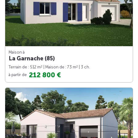
Maison à
La Garnache (85)
2
2
Terrain de : 512 m
| Maison de : 73 m
| 3 ch.
212 800 €
à partir de