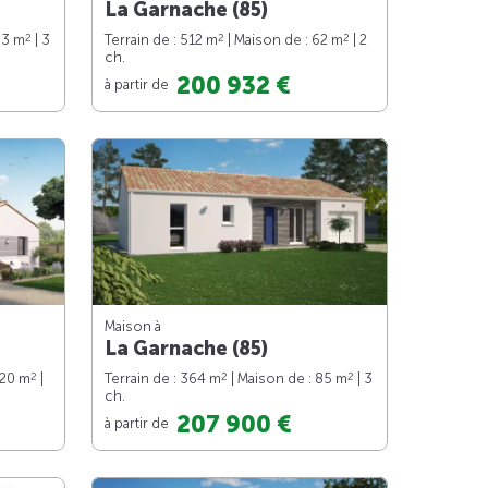
La Garnache (85)
2
2
2
83 m
| 3
Terrain de : 512 m
| Maison de : 62 m
| 2
ch.
200 932 €
à partir de
Maison à
La Garnache (85)
2
2
2
120 m
|
Terrain de : 364 m
| Maison de : 85 m
| 3
ch.
207 900 €
à partir de