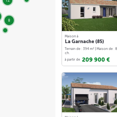
12
8
Maison à
La Garnache (85)
2
Terrain de : 394 m
| Maison de : 
ch.
209 900 €
à partir de