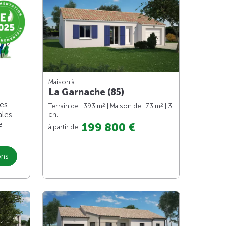
Maison à
La Garnache (85)
les
2
2
Terrain de : 393 m
| Maison de : 73 m
| 3
ales
ch.
e
199 800 €
à partir de
ons