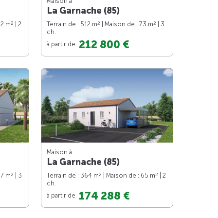
Maison à
La Garnache (85)
2
2
2
62 m
| 2
Terrain de : 512 m
| Maison de : 73 m
| 3
ch.
212 800 €
à partir de
Maison à
La Garnache (85)
2
2
2
87 m
| 3
Terrain de : 364 m
| Maison de : 65 m
| 2
ch.
174 288 €
à partir de