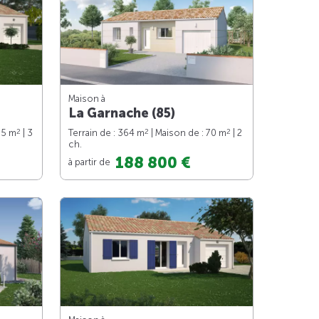
Maison à
La Garnache (85)
2
2
2
85 m
| 3
Terrain de : 364 m
| Maison de : 70 m
| 2
ch.
188 800 €
à partir de