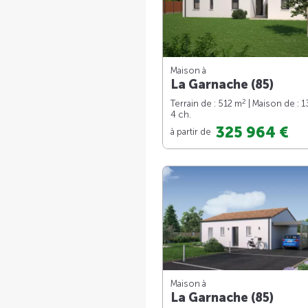
Maison à
La Garnache (85)
2
Terrain de : 512 m
| Maison de : 
4 ch.
325 964 €
à partir de
Maison à
La Garnache (85)