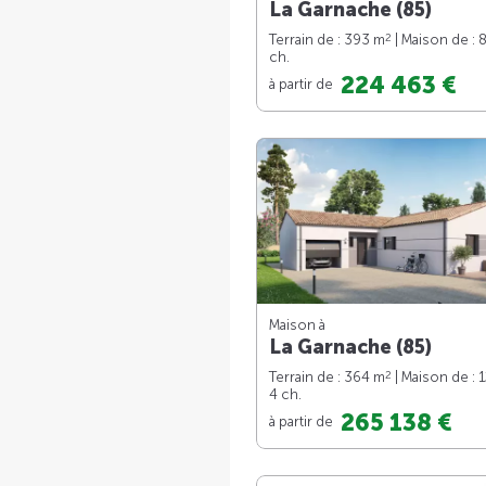
La Garnache (85)
2
Terrain de : 393 m
| Maison de : 
ch.
224 463 €
à partir de
Maison à
La Garnache (85)
2
Terrain de : 364 m
| Maison de : 
4 ch.
265 138 €
à partir de