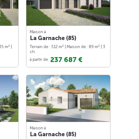
Maison à
La Garnache (85)
2
2
2
135 m
|
Terrain de : 512 m
| Maison de : 89 m
| 3
ch.
237 687 €
à partir de
Maison à
La Garnache (85)