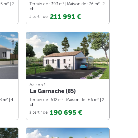
2
2
2
65 m
| 2
Terrain de : 393 m
| Maison de : 76 m
| 2
ch.
211 991 €
à partir de
Maison à
La Garnache (85)
2
2
2
98 m
| 4
Terrain de : 512 m
| Maison de : 66 m
| 2
ch.
190 695 €
à partir de