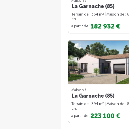
Maison à
La Garnache (85)
2
Terrain de : 364 m
| Maison de : 
ch.
182 932 €
à partir de
Maison à
La Garnache (85)
2
Terrain de : 394 m
| Maison de : 
ch.
223 100 €
à partir de