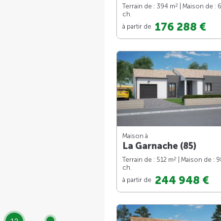
2
Terrain de : 394 m
| Maison de : 
ch.
176 288 €
à partir de
Maison à
La Garnache (85)
2
Terrain de : 512 m
| Maison de : 
ch.
244 948 €
à partir de