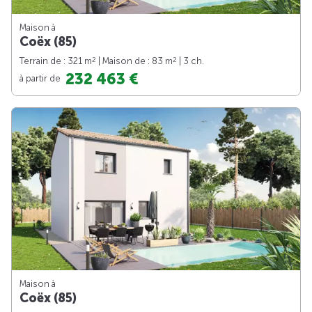
Maison à
Coëx (85)
2
2
Terrain de : 321 m
| Maison de : 83 m
| 3 ch.
232 463 €
à partir de
Maison à
Coëx (85)