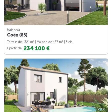
Maison à
Coëx (85)
2
2
Terrain de : 321 m
| Maison de : 87 m
| 3 ch.
234 100 €
à partir de