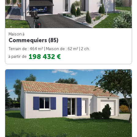
Maison à
Commequiers (85)
2
2
Terrain de : 464 m
| Maison de : 62 m
| 2 ch.
198 432 €
à partir de