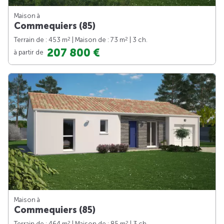
Maison à
Commequiers (85)
2
2
Terrain de : 453 m
| Maison de : 73 m
| 3 ch.
207 800 €
à partir de
Maison à
Commequiers (85)
2
2
Terrain de : 464 m
| Maison de : 85 m
| 3 ch.