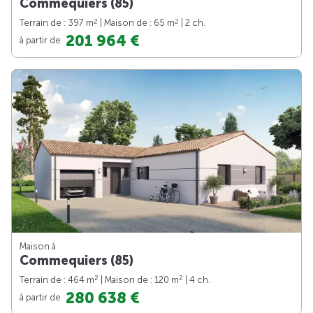
Commequiers (85)
2
2
Terrain de : 397 m
| Maison de : 65 m
| 2 ch.
201 964 €
à partir de
Maison à
Commequiers (85)
2
2
Terrain de : 464 m
| Maison de : 120 m
| 4 ch.
280 638 €
à partir de