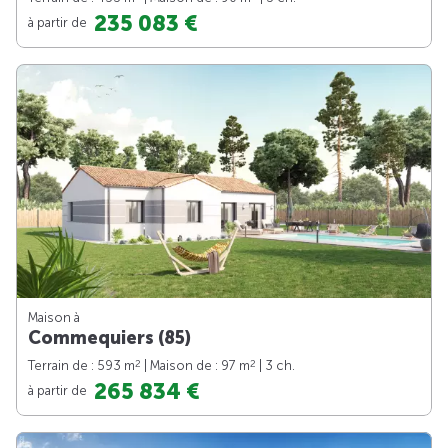
235 083 €
à partir de
Maison à
Commequiers (85)
2
2
Terrain de : 593 m
| Maison de : 97 m
| 3 ch.
265 834 €
à partir de