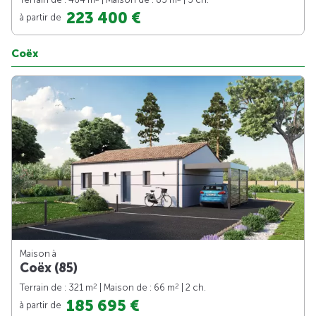
223 400 €
à partir de
Coëx
Maison à
Coëx (85)
2
2
Terrain de : 321 m
| Maison de : 66 m
| 2 ch.
185 695 €
à partir de