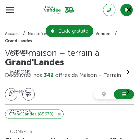
Étude gratuite
Accueil
Nos offres de maison + terrain
Vendée
Grand'Landes
Votre maison + terrain à
ACCUEIL
Grand'Landes
MAISONS
Découvrez nos
342
offres de Maison + Terrain
OFFRES
AGENCES
Grand'Landes (85670)
CONSEILS