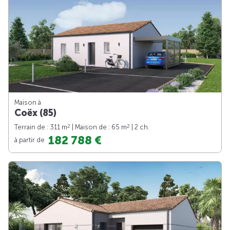
Maison à
Coëx (85)
2
2
Terrain de : 311 m
| Maison de : 65 m
| 2 ch.
182 788 €
à partir de