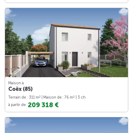
Maison à
Coëx (85)
2
2
Terrain de : 311 m
| Maison de : 76 m
| 3 ch.
209 318 €
à partir de