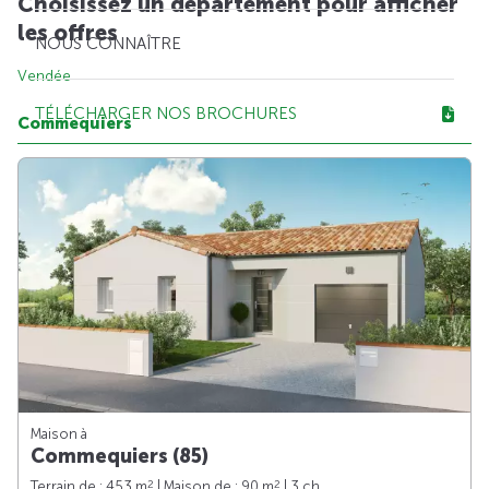
Choisissez un département pour afficher
les offres
NOUS CONNAÎTRE
Vendée
TÉLÉCHARGER NOS BROCHURES
Commequiers
Maison à
Commequiers (85)
2
2
Terrain de : 453 m
| Maison de : 90 m
| 3 ch.