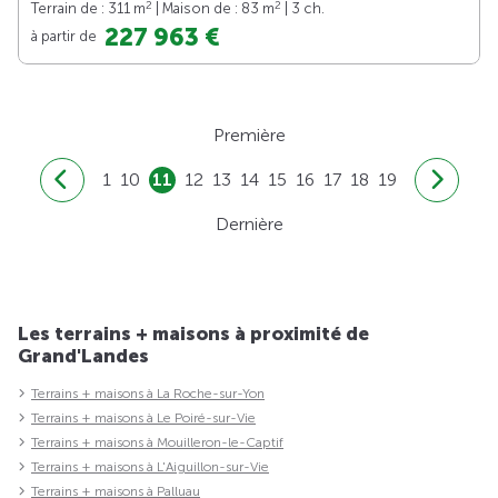
2
2
Terrain de : 311 m
| Maison de : 83 m
| 3 ch.
227 963 €
à partir de
Première
1
10
11
12
13
14
15
16
17
18
19
Dernière
Les terrains + maisons à proximité de
Grand'Landes
Terrains + maisons à La Roche-sur-Yon
Terrains + maisons à Le Poiré-sur-Vie
Terrains + maisons à Mouilleron-le-Captif
Terrains + maisons à L'Aiguillon-sur-Vie
Terrains + maisons à Palluau