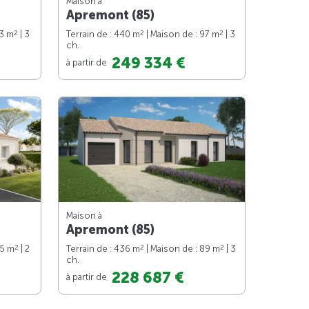
Maison à
Apremont (85)
2
2
2
73 m
| 3
Terrain de : 440 m
| Maison de : 97 m
| 3
ch.
249 334 €
à partir de
Maison à
Apremont (85)
2
2
2
65 m
| 2
Terrain de : 436 m
| Maison de : 89 m
| 3
ch.
228 687 €
à partir de