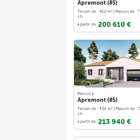
Apremont (85)
2
Terrain de : 462 m
| Maison de : 
ch.
200 610 €
à partir de
Maison à
Apremont (85)
2
Terrain de : 436 m
| Maison de : 
ch.
213 940 €
à partir de