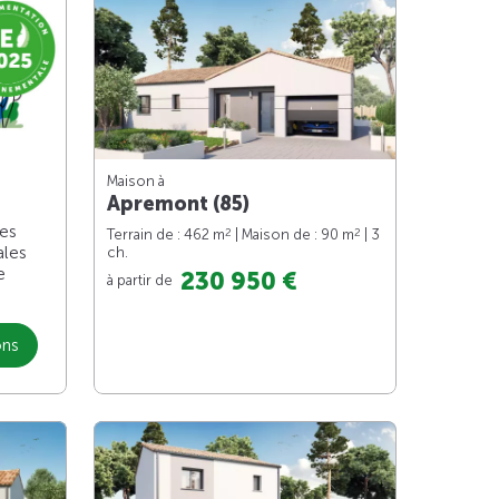
Maison à
Apremont (85)
les
2
2
Terrain de : 462 m
| Maison de : 90 m
| 3
ales
ch.
e
230 950 €
à partir de
ons