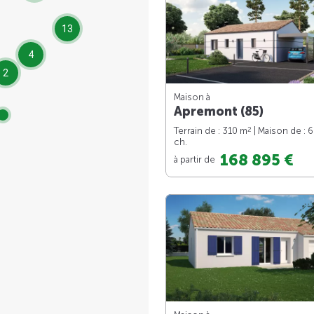
13
4
2
Maison à
Apremont (85)
2
Terrain de : 310 m
| Maison de : 
ch.
168 895 €
à partir de