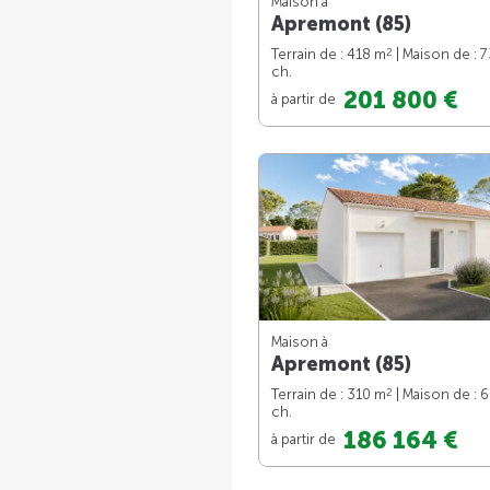
Maison à
Apremont (85)
2
Terrain de : 418 m
| Maison de : 
ch.
201 800 €
à partir de
Maison à
Apremont (85)
2
Terrain de : 310 m
| Maison de : 
ch.
186 164 €
à partir de