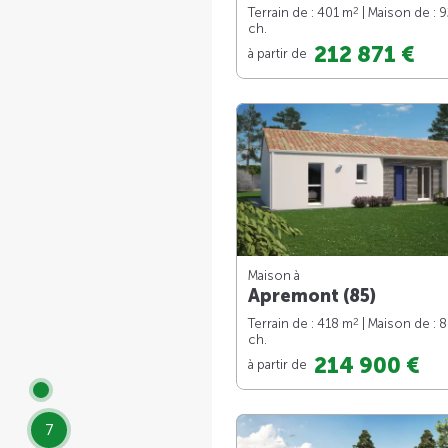
2
Terrain de : 401 m
| Maison de : 
ch.
212 871 €
à partir de
Maison à
Apremont (85)
2
Terrain de : 418 m
| Maison de : 
ch.
214 900 €
à partir de
7