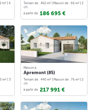
2
2
2
92 m
| 4
Terrain de : 462 m
| Maison de : 66 m
| 2
ch.
186 695 €
à partir de
Maison à
Apremont (85)
2
2
2
85 m
| 3
Terrain de : 440 m
| Maison de : 76 m
| 2
ch.
217 991 €
à partir de