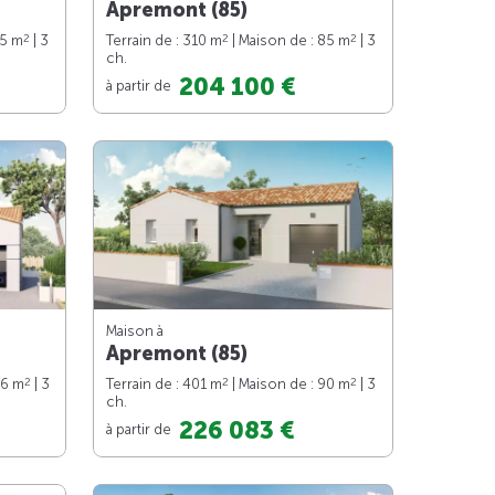
Apremont (85)
2
2
2
75 m
| 3
Terrain de : 310 m
| Maison de : 85 m
| 3
ch.
204 100 €
à partir de
Maison à
Apremont (85)
2
2
2
76 m
| 3
Terrain de : 401 m
| Maison de : 90 m
| 3
ch.
226 083 €
à partir de