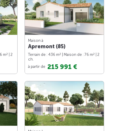
Maison à
Apremont (85)
2
2
2
66 m
| 2
Terrain de : 436 m
| Maison de : 76 m
| 2
ch.
215 991 €
à partir de