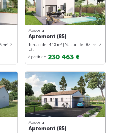
Maison à
Apremont (85)
2
2
2
76 m
| 2
Terrain de : 440 m
| Maison de : 83 m
| 3
ch.
230 463 €
à partir de
Maison à
Apremont (85)