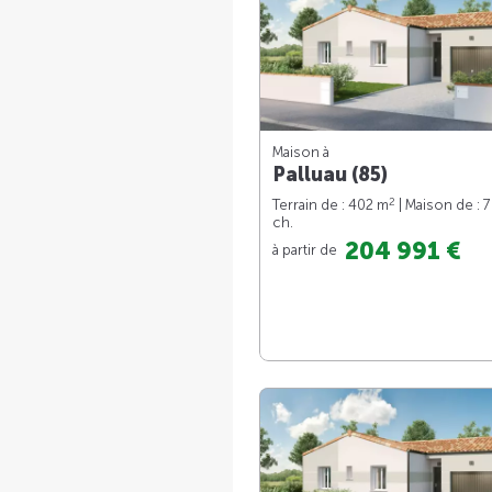
Maison à
Palluau (85)
2
Terrain de : 402 m
| Maison de : 
ch.
204 991 €
à partir de