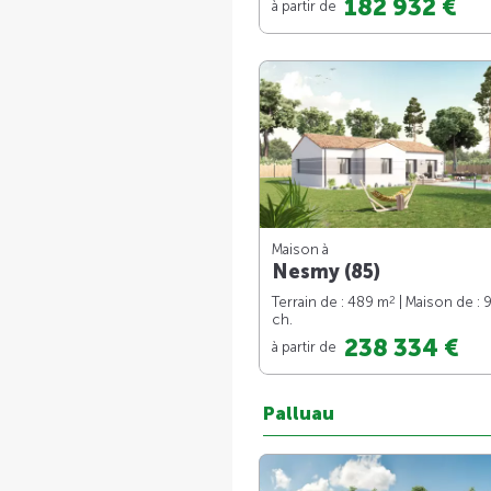
182 932 €
à partir de
Maison à
Nesmy (85)
2
Terrain de : 489 m
| Maison de : 
ch.
238 334 €
à partir de
Palluau