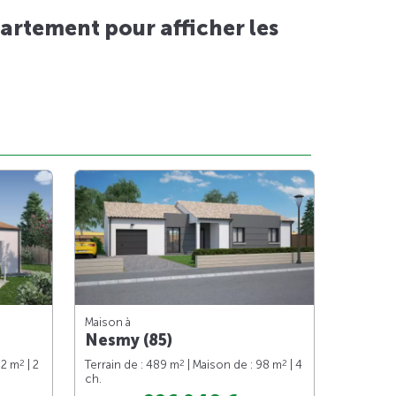
artement pour afficher les
Maison à
Nesmy (85)
2
2
2
62 m
| 2
Terrain de : 489 m
| Maison de : 98 m
| 4
ch.