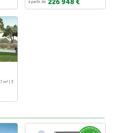
226 948 €
à partir de
2
97 m
| 3