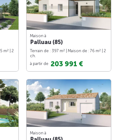
Maison à
Palluau (85)
2
2
2
65 m
| 2
Terrain de : 397 m
| Maison de : 76 m
| 2
ch.
203 991 €
à partir de
Maison à
Palluau (85)