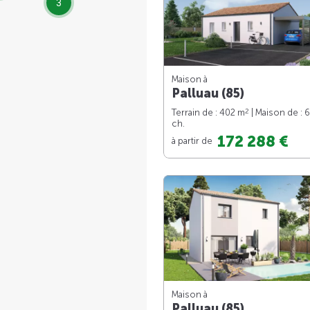
3
Maison à
Palluau (85)
2
Terrain de : 402 m
| Maison de : 
ch.
172 288 €
à partir de
Maison à
Palluau (85)