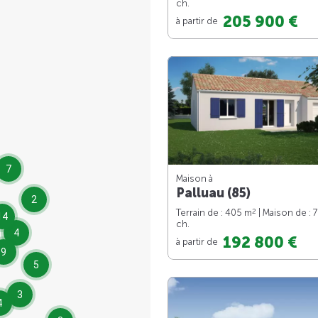
ch.
205 900 €
à partir de
7
Maison à
Palluau (85)
2
2
Terrain de : 405 m
| Maison de : 
14
ch.
4
192 800 €
à partir de
9
5
3
4