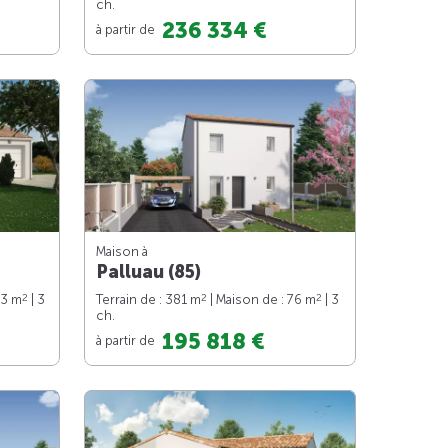
ch.
236 334 €
à partir de
Maison à
Palluau (85)
2
2
2
73 m
| 3
Terrain de : 381 m
| Maison de : 76 m
| 3
ch.
195 818 €
à partir de