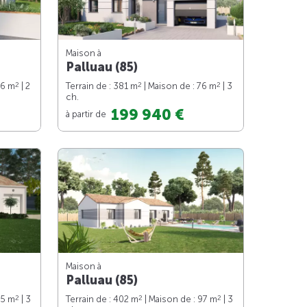
Maison à
Palluau (85)
2
2
2
76 m
| 2
Terrain de : 381 m
| Maison de : 76 m
| 3
ch.
199 940 €
à partir de
Maison à
Palluau (85)
2
2
2
85 m
| 3
Terrain de : 402 m
| Maison de : 97 m
| 3