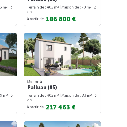
2
2
2
83 m
| 3
Terrain de : 402 m
| Maison de : 70 m
| 2
ch.
186 800 €
à partir de
Maison à
Palluau (85)
2
2
2
89 m
| 3
Terrain de : 402 m
| Maison de : 83 m
| 3
ch.
217 463 €
à partir de