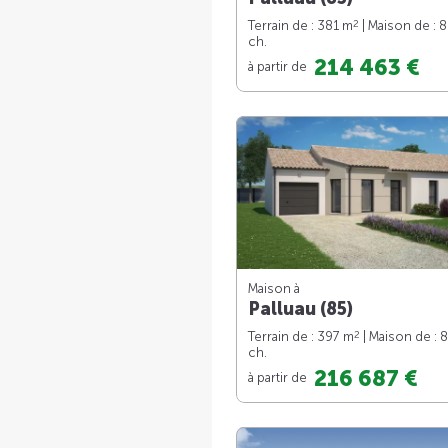
2
Terrain de : 381 m
| Maison de : 
ch.
214 463 €
à partir de
Maison à
Palluau (85)
2
Terrain de : 397 m
| Maison de : 
ch.
216 687 €
à partir de