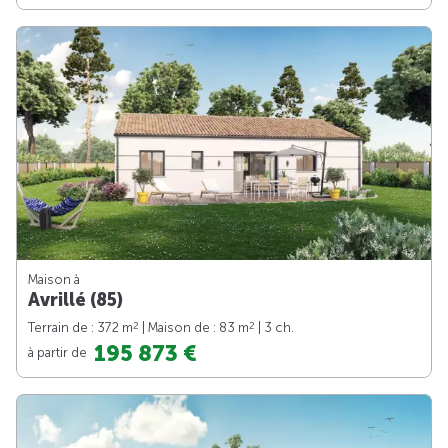
Maison à
Avrillé (85)
2
2
Terrain de : 372 m
| Maison de : 83 m
| 3 ch.
195 873 €
à partir de