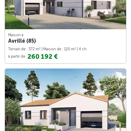
Maison à
Avrillé (85)
2
2
Terrain de : 372 m
| Maison de : 120 m
| 4 ch.
260 192 €
à partir de