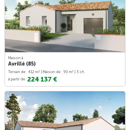
Maison à
Avrillé (85)
2
2
Terrain de : 412 m
| Maison de : 90 m
| 3 ch.
224 137 €
à partir de