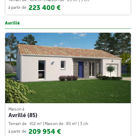
223 400 €
à partir de
Avrillé
Maison à
Avrillé (85)
2
2
Terrain de : 412 m
| Maison de : 85 m
| 3 ch.
209 954 €
à partir de