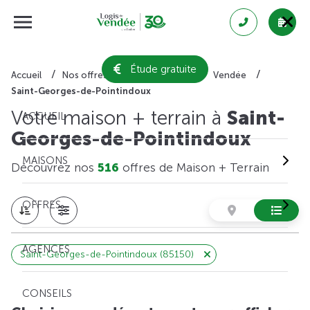
Étude gratuite
Accueil
Nos offres de maison + terrain
Vendée
Saint-Georges-de-Pointindoux
Votre maison + terrain à
Saint-
ACCUEIL
Georges-de-Pointindoux
MAISONS
Découvrez nos
516
offres de Maison + Terrain
OFFRES
AGENCES
Saint-Georges-de-Pointindoux (85150)
CONSEILS