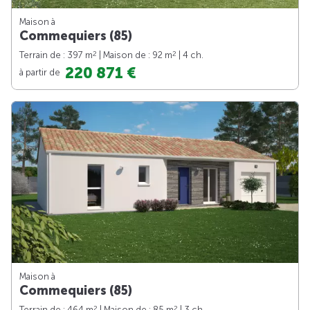
Maison à
Commequiers (85)
2
2
Terrain de : 397 m
| Maison de : 92 m
| 4 ch.
220 871 €
à partir de
Maison à
Commequiers (85)
2
2
Terrain de : 464 m
| Maison de : 85 m
| 3 ch.