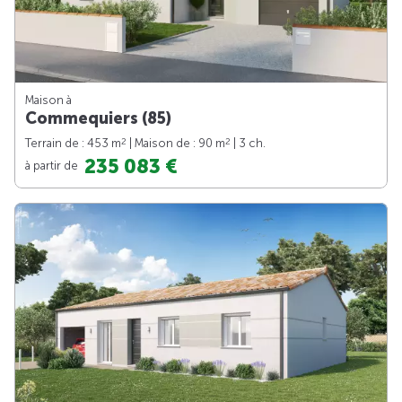
Maison à
Commequiers (85)
2
2
Terrain de : 453 m
| Maison de : 90 m
| 3 ch.
235 083 €
à partir de