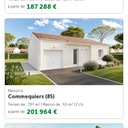
187 288 €
à partir de
Maison à
Commequiers (85)
2
2
Terrain de : 397 m
| Maison de : 65 m
| 2 ch.
201 964 €
à partir de