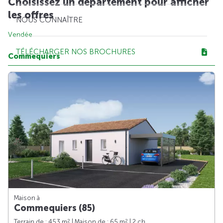
Choisissez un département pour afficher
les offres
NOUS CONNAÎTRE
Vendée
TÉLÉCHARGER NOS BROCHURES
Commequiers
Maison à
Commequiers (85)
2
2
Terrain de : 453 m
| Maison de : 65 m
| 2 ch.