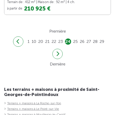
2
2
Terrain de : 412 m
| Maison de : 92 m
| 4 ch.
210 925 €
à partir de
Première
1
10
20
21
22
23
24
25
26
27
28
29
Dernière
Les terrains + maisons à proximité de Saint-
Georges-de-Pointindoux
Terrains + maisons à La Roche-sur-Yon
Terrains + maisons à Le Poiré-sur-Vie
Terrains + maisons à Mouilleron-le-Captif