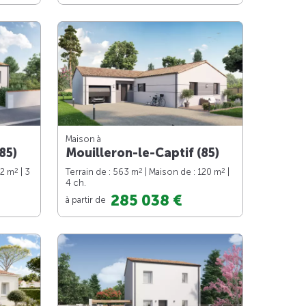
Maison à
85)
Mouilleron-le-Captif (85)
2
2
2
82 m
| 3
Terrain de : 563 m
| Maison de : 120 m
|
4 ch.
285 038 €
à partir de