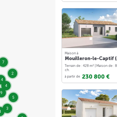
Maison à
Mouilleron-le-Captif (
7
2
Terrain de : 428 m
| Maison de : 
ch.
2
230 800 €
à partir de
14
4
9
5
3
4