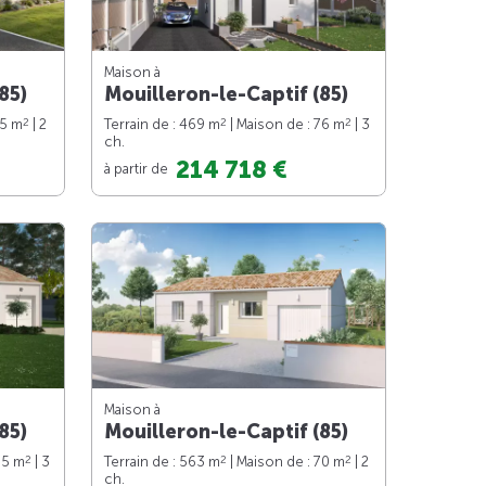
Maison à
85)
Mouilleron-le-Captif (85)
2
2
2
65 m
| 2
Terrain de : 469 m
| Maison de : 76 m
| 3
ch.
214 718 €
à partir de
Maison à
85)
Mouilleron-le-Captif (85)
2
2
2
85 m
| 3
Terrain de : 563 m
| Maison de : 70 m
| 2
ch.