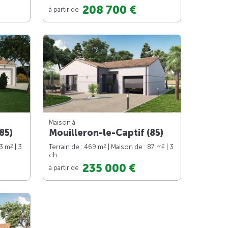
208 700 €
à partir de
Maison à
85)
Mouilleron-le-Captif (85)
2
2
2
73 m
| 3
Terrain de : 469 m
| Maison de : 87 m
| 3
ch.
235 000 €
à partir de