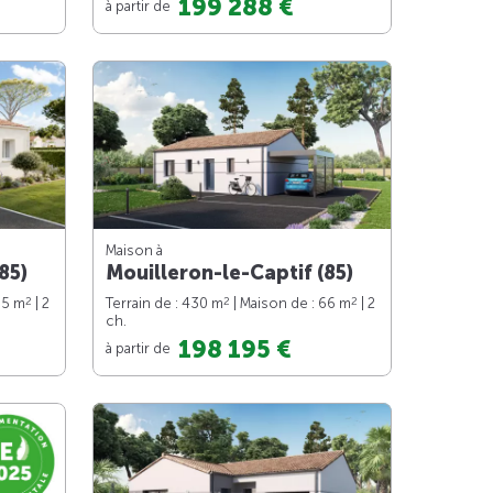
199 288 €
à partir de
Maison à
85)
Mouilleron-le-Captif (85)
2
2
2
65 m
| 2
Terrain de : 430 m
| Maison de : 66 m
| 2
ch.
198 195 €
à partir de