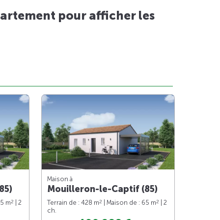
artement pour afficher les
Maison à
85)
Mouilleron-le-Captif (85)
2
2
2
65 m
| 2
Terrain de : 428 m
| Maison de : 65 m
| 2
ch.