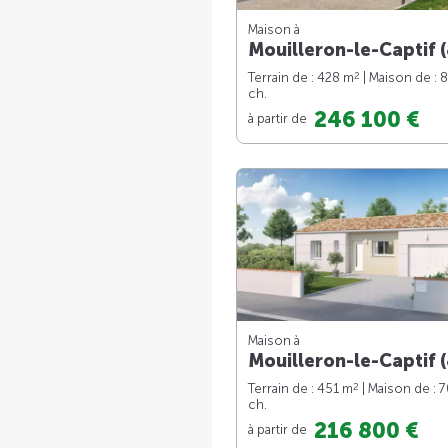
Maison à
Mouilleron-le-Captif (
2
Terrain de : 428 m
| Maison de : 
ch.
246 100 €
à partir de
Maison à
Mouilleron-le-Captif (
2
Terrain de : 451 m
| Maison de : 
ch.
216 800 €
à partir de