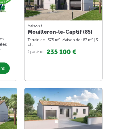
Maison à
Mouilleron-le-Captif (85)
les
2
2
Terrain de : 375 m
| Maison de : 87 m
| 3
ales
ch.
e
235 100 €
à partir de
ons