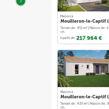
3
Maison à
Mouilleron-le-Captif (
2
Terrain de : 451 m
| Maison de : 
ch.
217 964 €
à partir de
Maison à
Mouilleron-le-Captif (
2
Terrain de : 430 m
| Maison de : 
ch.