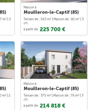
Maison à
85)
Mouilleron-le-Captif (85)
2
2
2
87 m
| 3
Terrain de : 563 m
| Maison de : 82 m
| 3
ch.
225 700 €
à partir de
Maison à
85)
Mouilleron-le-Captif (85)
2
2
2
70 m
| 2
Terrain de : 375 m
| Maison de : 76 m
| 3
ch.
214 818 €
à partir de