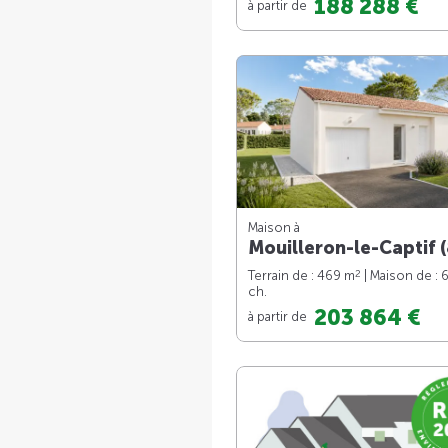
188 288 €
à partir de
Maison à
Mouilleron-le-Captif (
2
Terrain de : 469 m
| Maison de : 
ch.
203 864 €
à partir de