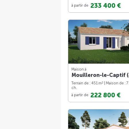
233 400 €
à partir de
Maison à
Mouilleron-le-Captif (
2
Terrain de : 451 m
| Maison de : 
ch.
222 800 €
à partir de