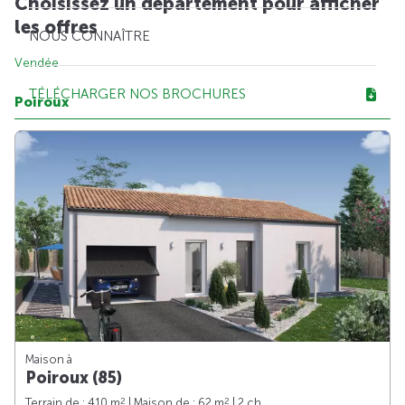
Choisissez un département pour afficher
les offres
NOUS CONNAÎTRE
Vendée
TÉLÉCHARGER NOS BROCHURES
Poiroux
Maison à
Poiroux (85)
2
2
Terrain de : 410 m
| Maison de : 62 m
| 2 ch.