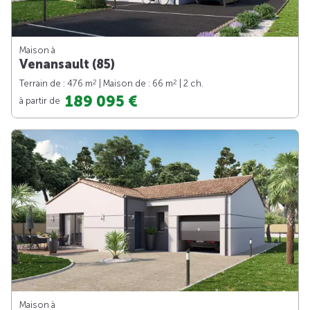
Maison à
Venansault (85)
2
2
Terrain de : 476 m
| Maison de : 66 m
| 2 ch.
189 095 €
à partir de
Maison à