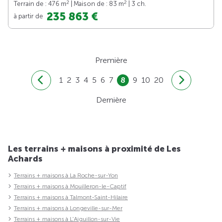
2
2
Terrain de : 476 m
| Maison de : 83 m
| 3 ch.
235 863 €
à partir de
Première
1
2
3
4
5
6
7
8
9
10
20
Dernière
Les terrains + maisons à proximité de Les
Achards
Terrains + maisons à La Roche-sur-Yon
Terrains + maisons à Mouilleron-le-Captif
Terrains + maisons à Talmont-Saint-Hilaire
Terrains + maisons à Longeville-sur-Mer
Terrains + maisons à L'Aiguillon-sur-Vie