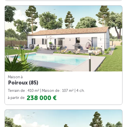
Maison à
Poiroux (85)
2
2
Terrain de : 410 m
| Maison de : 107 m
| 4 ch.
238 000 €
à partir de