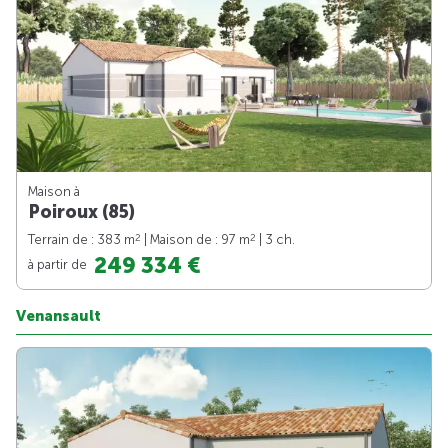
Maison à
Poiroux (85)
2
2
Terrain de : 383 m
| Maison de : 97 m
| 3 ch.
249 334 €
à partir de
Venansault