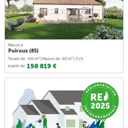
Maison à
Poiroux (85)
2
2
Terrain de : 410 m
| Maison de : 83 m
| 3 ch.
198 819 €
à partir de