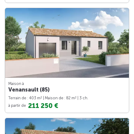
Maison à
Venansault (85)
2
2
Terrain de : 403 m
| Maison de : 82 m
| 3 ch.
211 250 €
à partir de