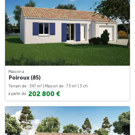
Maison à
Poiroux (85)
2
2
Terrain de : 347 m
| Maison de : 73 m
| 3 ch.
202 800 €
à partir de