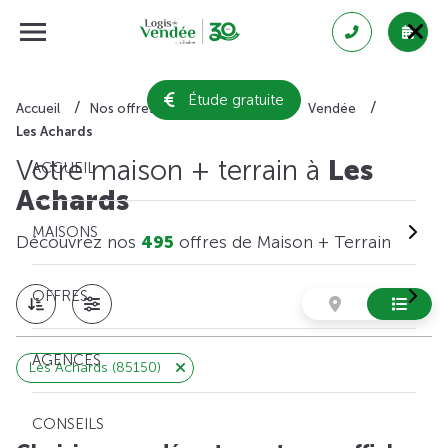
Étude gratuite
Accueil
Nos offres de maison + terrain
Vendée
Les Achards
Votre maison + terrain à
Les
ACCUEIL
Achards
MAISONS
Découvrez nos
495
offres de Maison + Terrain
OFFRES
AGENCES
Les Achards (85150)
CONSEILS