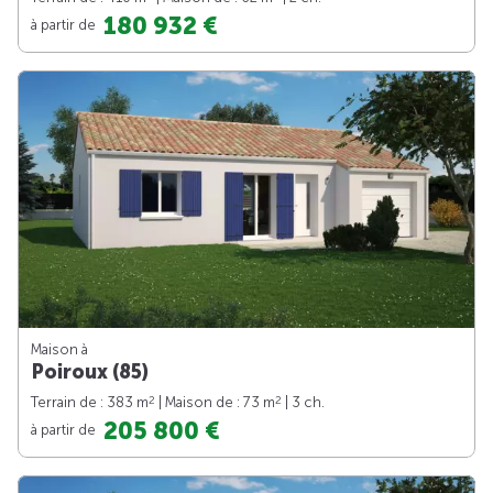
180 932 €
à partir de
Maison à
Poiroux (85)
2
2
Terrain de : 383 m
| Maison de : 73 m
| 3 ch.
205 800 €
à partir de