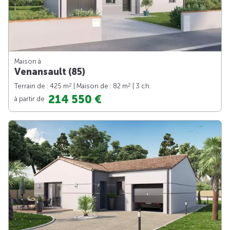
Maison à
Venansault (85)
2
2
Terrain de : 425 m
| Maison de : 82 m
| 3 ch.
214 550 €
à partir de