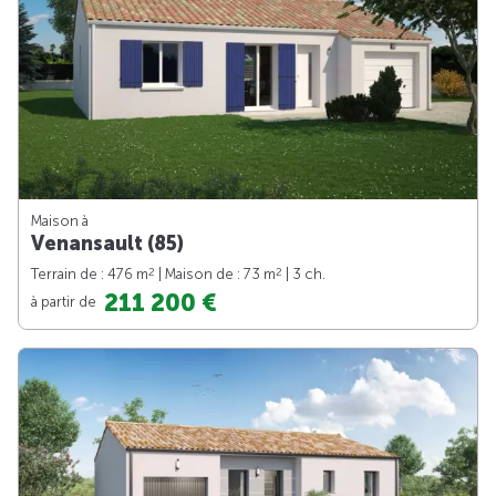
Maison à
Venansault (85)
2
2
Terrain de : 476 m
| Maison de : 73 m
| 3 ch.
211 200 €
à partir de