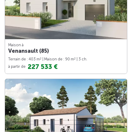
Maison à
Venansault (85)
2
2
Terrain de : 403 m
| Maison de : 90 m
| 3 ch.
227 533 €
à partir de