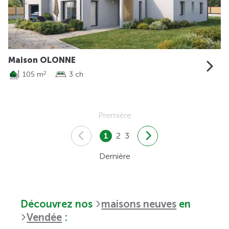
Maison OLONNE
105 m
3 ch
2
Première
1
2
3
Dernière
Découvrez nos
maisons neuves
en
Vendée
: