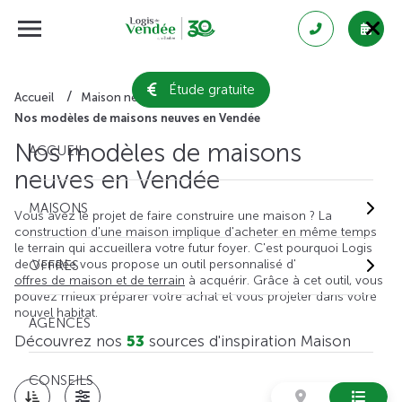
Étude gratuite
Accueil
Maison neuve
Nos modèles de maisons neuves en Vendée
Nos modèles de maisons
ACCUEIL
neuves en Vendée
MAISONS
Vous avez le projet de faire construire une maison ? La
construction d'une maison implique d'acheter en même temps
le terrain qui accueillera votre futur foyer. C'est pourquoi Logis
de Vendée vous propose un outil personnalisé d'
OFFRES
offres de maison et de terrain
à acquérir. Grâce à cet outil, vous
pouvez mieux préparer votre achat et vous projeter dans votre
nouvel habitat.
AGENCES
Découvrez nos
53
sources d'inspiration Maison
CONSEILS